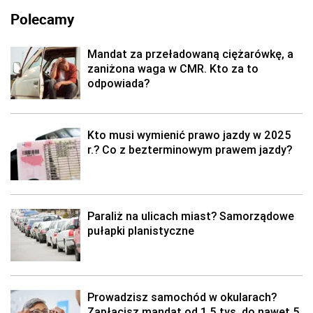
Polecamy
Mandat za przeładowaną ciężarówkę, a
zaniżona waga w CMR. Kto za to
odpowiada?
Kto musi wymienić prawo jazdy w 2025
r.? Co z bezterminowym prawem jazdy?
Paraliż na ulicach miast? Samorządowe
pułapki planistyczne
Prowadzisz samochód w okularach?
Zapłacisz mandat od 1,5 tys. do nawet 5