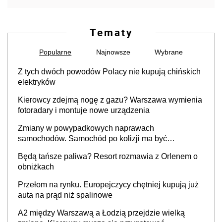
Tematy
Popularne
Najnowsze
Wybrane
Z tych dwóch powodów Polacy nie kupują chińskich
elektryków
Kierowcy zdejmą nogę z gazu? Warszawa wymienia
fotoradary i montuje nowe urządzenia
Zmiany w powypadkowych naprawach
samochodów. Samochód po kolizji ma być
przywrócony do stanu zgodnego z technologią
Będą tańsze paliwa? Resort rozmawia z Orlenem o
producenta
obniżkach
Przełom na rynku. Europejczycy chętniej kupują już
auta na prąd niż spalinowe
A2 między Warszawą a Łodzią przejdzie wielką