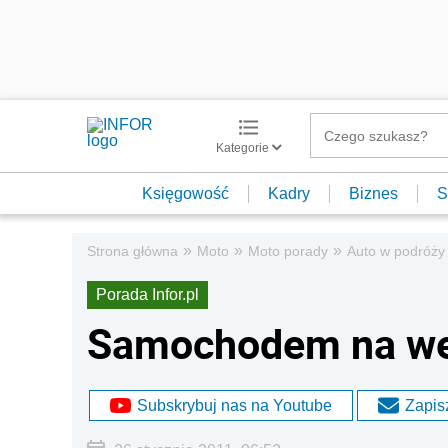
Kategorie
Księgowość
Kadry
Biznes
S
»
»
»
Strona główna
Moto
Moto porady
Auto w podróży
Porada Infor.pl
Samochodem na wee
Subskrybuj nas na Youtube
Zapisz