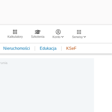
Kalkulatory
Szkolenia
Konto
Serwisy
Nieruchomości
Edukacja
KSeF
runia