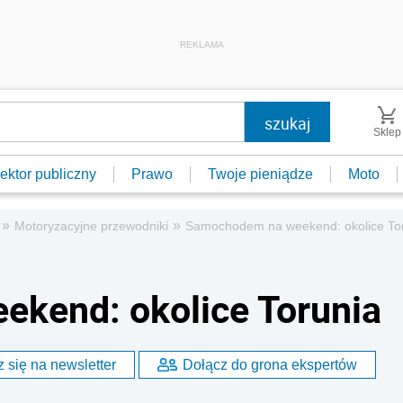
REKLAMA
Sklep
ektor publiczny
Prawo
Twoje pieniądze
Moto
»
»
Motoryzacyjne przewodniki
Samochodem na weekend: okolice To
kend: okolice Torunia
 się na newsletter
Dołącz do grona ekspertów