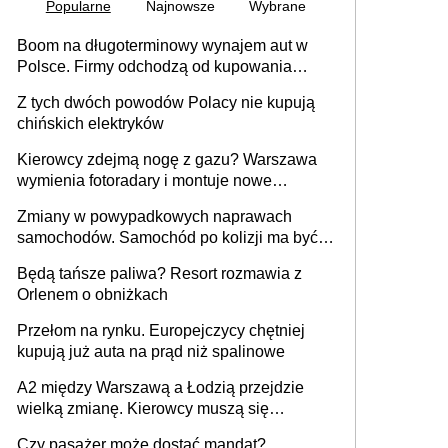
Popularne
Najnowsze
Wybrane
Boom na długoterminowy wynajem aut w
Polsce. Firmy odchodzą od kupowania
samochodów
Z tych dwóch powodów Polacy nie kupują
chińskich elektryków
Kierowcy zdejmą nogę z gazu? Warszawa
wymienia fotoradary i montuje nowe
urządzenia
Zmiany w powypadkowych naprawach
samochodów. Samochód po kolizji ma być
przywrócony do stanu zgodnego z
Będą tańsze paliwa? Resort rozmawia z
technologią producenta
Orlenem o obniżkach
Przełom na rynku. Europejczycy chętniej
kupują już auta na prąd niż spalinowe
A2 między Warszawą a Łodzią przejdzie
wielką zmianę. Kierowcy muszą się
przygotować
Czy pasażer może dostać mandat?