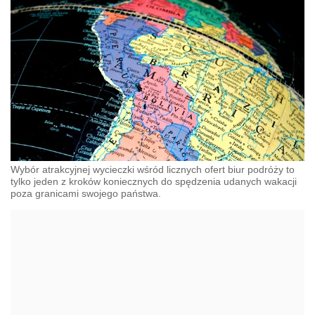
Wybór atrakcyjnej wycieczki wśród licznych ofert biur podróży to
tylko jeden z kroków koniecznych do spędzenia udanych wakacji
poza granicami swojego państwa.