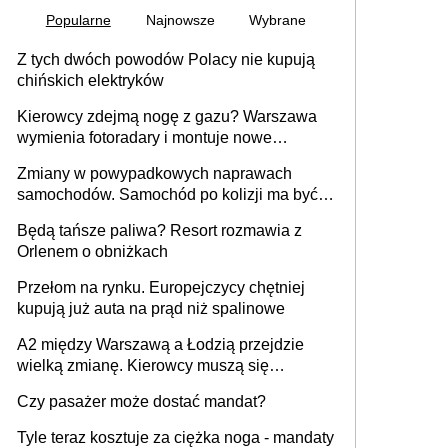
Popularne
Najnowsze
Wybrane
Z tych dwóch powodów Polacy nie kupują
chińskich elektryków
Kierowcy zdejmą nogę z gazu? Warszawa
wymienia fotoradary i montuje nowe
urządzenia
Zmiany w powypadkowych naprawach
samochodów. Samochód po kolizji ma być
przywrócony do stanu zgodnego z
Będą tańsze paliwa? Resort rozmawia z
technologią producenta
Orlenem o obniżkach
Przełom na rynku. Europejczycy chętniej
kupują już auta na prąd niż spalinowe
A2 między Warszawą a Łodzią przejdzie
wielką zmianę. Kierowcy muszą się
przygotować
Czy pasażer może dostać mandat?
Tyle teraz kosztuje za ciężka noga - mandaty