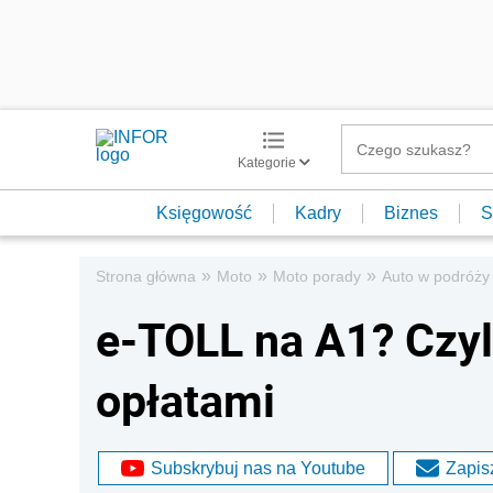
Kategorie
Księgowość
Kadry
Biznes
S
»
»
»
Strona główna
Moto
Moto porady
Auto w podróży
e-TOLL na A1? Czyli 
opłatami
Subskrybuj nas na Youtube
Zapisz