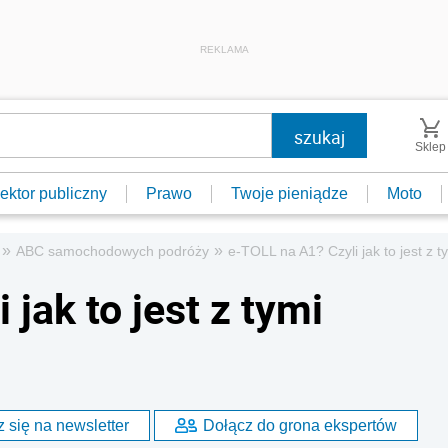
REKLAMA
Sklep
ektor publiczny
Prawo
Twoje pieniądze
Moto
»
»
ABC samochodowych podróży
e-TOLL na A1? Czyli jak to jest z t
jak to jest z tymi
 się na newsletter
Dołącz do grona ekspertów