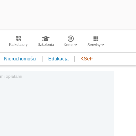
Kalkulatory
Szkolenia
Konto
Serwisy
Nieruchomości
Edukacja
KSeF
ymi opłatami