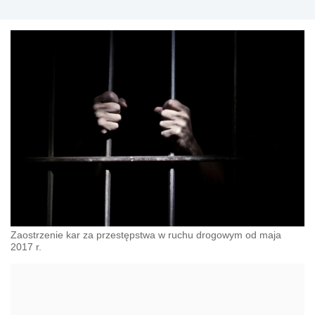
Zaostrzenie kar za przestępstwa w ruchu drogowym od maja
2017 r.