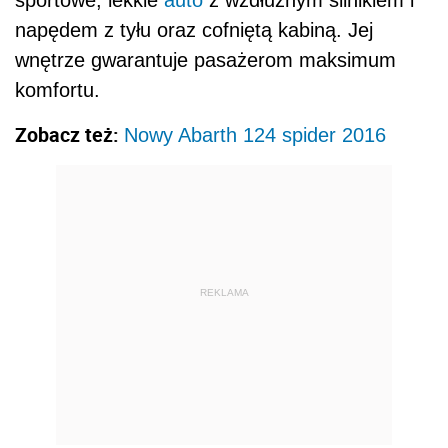
sportowe, lekkie
auto
z wzdłużnym silnikiem i
napędem z tyłu oraz cofniętą kabiną. Jej
wnętrze gwarantuje pasażerom maksimum
komfortu.
Zobacz też:
Nowy Abarth 124 spider 2016
REKLAMA