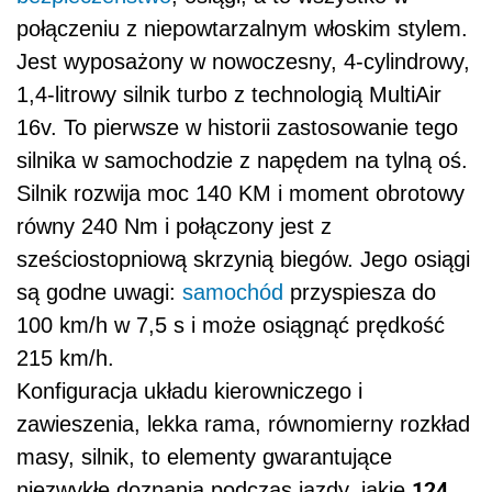
połączeniu z niepowtarzalnym włoskim stylem.
Jest wyposażony w nowoczesny, 4-cylindrowy,
1,4-litrowy silnik turbo z technologią MultiAir
16v. To pierwsze w historii zastosowanie tego
silnika w samochodzie z napędem na tylną oś.
Silnik rozwija moc 140 KM i moment obrotowy
równy 240 Nm i połączony jest z
sześciostopniową skrzynią biegów. Jego osiągi
są godne uwagi:
samochód
przyspiesza do
100 km/h w 7,5 s i może osiągnąć prędkość
215 km/h.
Konfiguracja układu kierowniczego i
zawieszenia, lekka rama, równomierny rozkład
masy, silnik, to elementy gwarantujące
124
niezwykłe doznania podczas jazdy, jakie