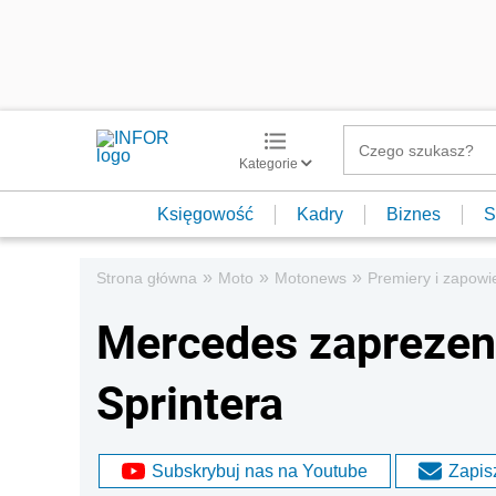
Kategorie
Księgowość
Kadry
Biznes
S
»
»
»
Strona główna
Moto
Motonews
Premiery i zapowi
Mercedes zaprezen
Sprintera
Subskrybuj nas na Youtube
Zapisz