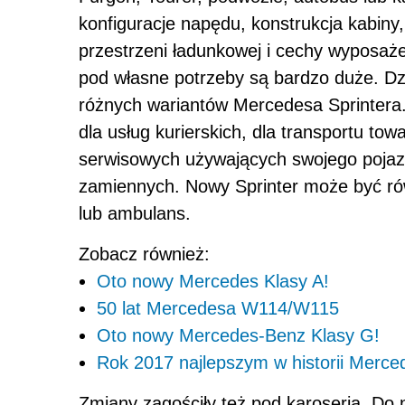
konfiguracje napędu, konstrukcja kabiny
przestrzeni ładunkowej i cechy wyposaż
pod własne potrzeby są bardzo duże. D
różnych wariantów Mercedesa Sprintera.
dla usług kurierskich, dla transportu to
serwisowych używających swojego pojaz
zamiennych. Nowy Sprinter może być ró
lub ambulans.
Zobacz również:
Oto nowy Mercedes Klasy A!
50 lat Mercedesa W114/W115
Oto nowy Mercedes-Benz Klasy G!
Rok 2017 najlepszym w historii Merce
Zmiany zagościły też pod karoserią. Do 