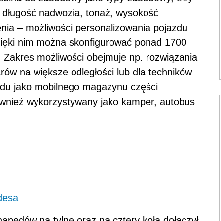
, długość nadwozia, tonaż, wysokość
enia – możliwości personalizowania pojazdu
zięki nim można skonfigurować ponad 1700
 Zakres możliwości obejmuje np. rozwiązania
warów na większe odległości lub dla techników
du jako mobilnego magazynu części
wnież wykorzystywany jako kamper, autobus
desa
napędów na tylne oraz na cztery koła dołączył