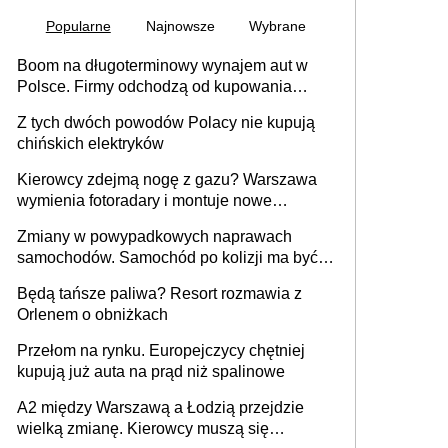
Popularne
Najnowsze
Wybrane
Boom na długoterminowy wynajem aut w
Polsce. Firmy odchodzą od kupowania
samochodów
Z tych dwóch powodów Polacy nie kupują
chińskich elektryków
Kierowcy zdejmą nogę z gazu? Warszawa
wymienia fotoradary i montuje nowe
urządzenia
Zmiany w powypadkowych naprawach
samochodów. Samochód po kolizji ma być
przywrócony do stanu zgodnego z
Będą tańsze paliwa? Resort rozmawia z
technologią producenta
Orlenem o obniżkach
Przełom na rynku. Europejczycy chętniej
kupują już auta na prąd niż spalinowe
A2 między Warszawą a Łodzią przejdzie
wielką zmianę. Kierowcy muszą się