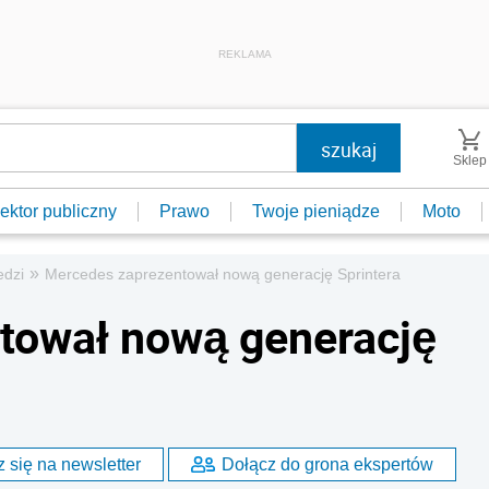
REKLAMA
Sklep
ektor publiczny
Prawo
Twoje pieniądze
Moto
»
edzi
Mercedes zaprezentował nową generację Sprintera
tował nową generację
 się na newsletter
Dołącz do grona ekspertów