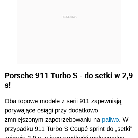
REKLAMA
Porsche 911 Turbo S - do setki w 2,9
s!
Oba topowe modele z serii 911 zapewniają
porywające osiągi przy dodatkowo
zmniejszonym zapotrzebowaniu na
paliwo
. W
przypadku 911 Turbo S Coupé sprint do „setki”
zajmuje 2,9 s, a jego prędkość maksymalna