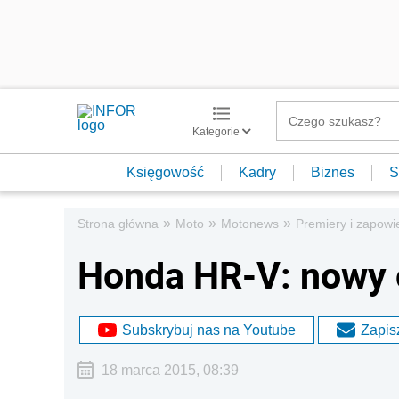
Kategorie
Księgowość
Kadry
Biznes
S
»
»
»
Strona główna
Moto
Motonews
Premiery i zapowi
Honda HR-V: nowy 
Subskrybuj nas na Youtube
Zapisz
18 marca 2015, 08:39