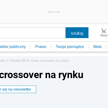
REKLAMA
Sklep
ektor publiczny
Prawo
Twoje pieniądze
Moto
»
edzi
Honda HR-V: nowy crossover na rynku
crossover na rynku
 się na newsletter