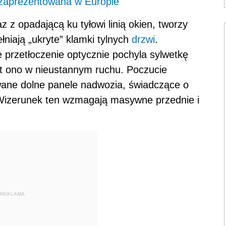
 zaprezentowana w Europie
 z opadającą ku tyłowi linią okien, tworzy
łniają „ukryte” klamki tylnych
drzwi
.
 przetłoczenie optycznie pochyla sylwetkę
est ono w nieustannym ruchu. Poczucie
wane dolne panele nadwozia, świadczące o
 Wizerunek ten wzmagają masywne przednie i
REKLAMA