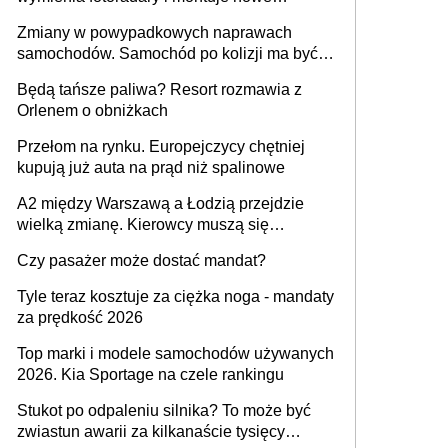
urządzenia
Zmiany w powypadkowych naprawach
samochodów. Samochód po kolizji ma być
przywrócony do stanu zgodnego z
Będą tańsze paliwa? Resort rozmawia z
technologią producenta
Orlenem o obniżkach
Przełom na rynku. Europejczycy chętniej
kupują już auta na prąd niż spalinowe
A2 między Warszawą a Łodzią przejdzie
wielką zmianę. Kierowcy muszą się
przygotować
Czy pasażer może dostać mandat?
Tyle teraz kosztuje za ciężka noga - mandaty
za prędkość 2026
Top marki i modele samochodów używanych
2026. Kia Sportage na czele rankingu
Stukot po odpaleniu silnika? To może być
zwiastun awarii za kilkanaście tysięcy