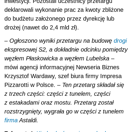
inwestycji. Pozostali uczestnicy przetargu
deklarowali wykonanie prac za kwoty zbliżone
do budżetu założonego przez dyrekcję lub
drożej (nawet do 2,4 mld zł).
– Ogłoszono wyniki przetargu na budowę
drogi
ekspresowej S2, a dokładnie odcinku pomiędzy
węzłem Płaskowicka a węzłem Lubelska
–
mówi agencji informacyjnej Newseria Biznes
Krzysztof Wardawy, szef biura firmy Impresa
Pizzarotti w Polsce.
– Ten przetarg składał się
z trzech części: części z tunelem, części
z estakadami oraz mostu. Przetarg został
rozstrzygnięty, wygrała go w części z tunelem
firma
Astaldi.