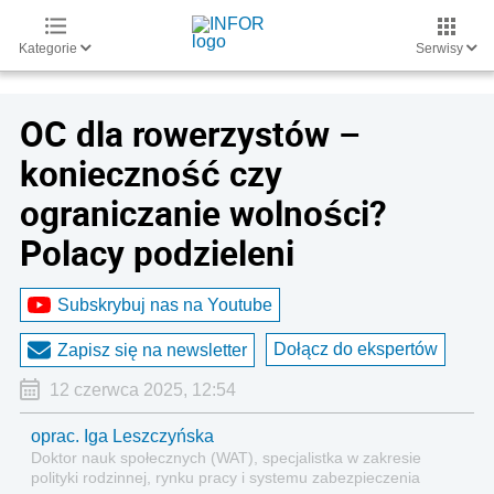
Kategorie
Serwisy
OC dla rowerzystów –
konieczność czy
ograniczanie wolności?
Polacy podzieleni
Subskrybuj nas na Youtube
Dołącz do ekspertów
Zapisz się na newsletter
12 czerwca 2025, 12:54
oprac. Iga Leszczyńska
Doktor nauk społecznych (WAT), specjalistka w zakresie
polityki rodzinnej, rynku pracy i systemu zabezpieczenia