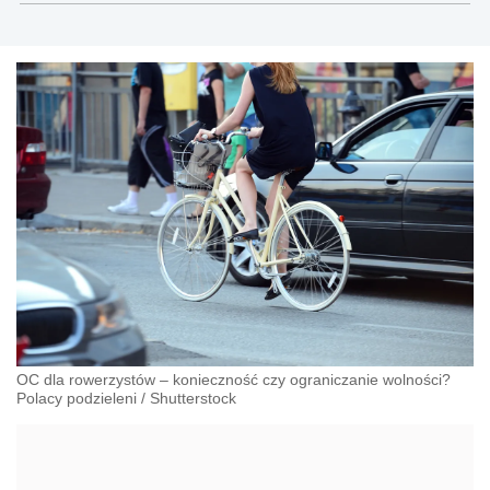
społecznego.
OC dla rowerzystów – konieczność czy ograniczanie wolności?
Polacy podzieleni
/
Shutterstock