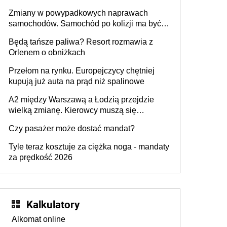
urządzenia
Zmiany w powypadkowych naprawach
samochodów. Samochód po kolizji ma być
przywrócony do stanu zgodnego z
Będą tańsze paliwa? Resort rozmawia z
technologią producenta
Orlenem o obniżkach
Przełom na rynku. Europejczycy chętniej
kupują już auta na prąd niż spalinowe
A2 między Warszawą a Łodzią przejdzie
wielką zmianę. Kierowcy muszą się
przygotować
Czy pasażer może dostać mandat?
Tyle teraz kosztuje za ciężka noga - mandaty
za prędkość 2026
Kalkulatory
Alkomat online