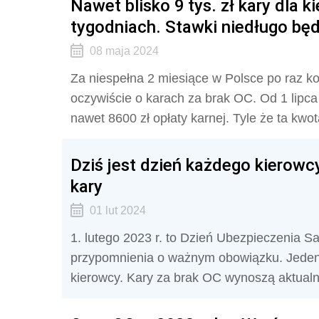
Nawet blisko 9 tys. zł kary dla k
tygodniach. Stawki niedługo bę
08 maja 2024
Za niespełna 2 miesiące w Polsce po raz k
oczywiście o karach za brak OC. Od 1 lipca
nawet 8600 zł opłaty karnej. Tyle że ta kwo
Dziś jest dzień każdego kierowcy.
kary
01 lut 2024
1. lutego 2023 r. to Dzień Ubezpieczenia S
przypomnienia o ważnym obowiązku. Jeden
kierowcy. Kary za brak OC wynoszą aktualni