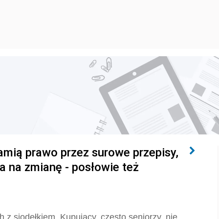
amią prawo przez surowe przepisy,
sa na zmianę - posłowie też
h z siodełkiem. Kupujący, często seniorzy, nie