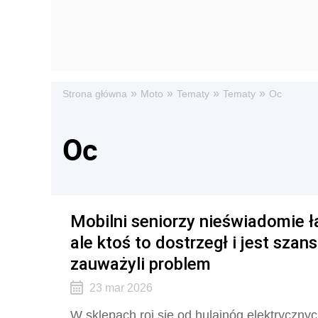
»
»
»
»
Strona główna
Moto
Tematy
Tematy
Oc
Oc
Mobilni seniorzy nieświadomie ł
ale ktoś to dostrzegł i jest szan
zauważyli problem
23 mar 2026
W sklepach roi się od hulajnóg elektrycznyc