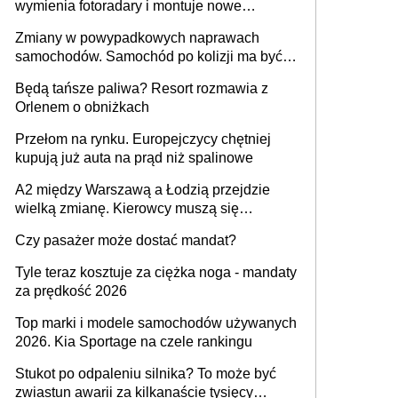
wymienia fotoradary i montuje nowe
urządzenia
Zmiany w powypadkowych naprawach
samochodów. Samochód po kolizji ma być
przywrócony do stanu zgodnego z
Będą tańsze paliwa? Resort rozmawia z
technologią producenta
Orlenem o obniżkach
Przełom na rynku. Europejczycy chętniej
kupują już auta na prąd niż spalinowe
A2 między Warszawą a Łodzią przejdzie
wielką zmianę. Kierowcy muszą się
przygotować
Czy pasażer może dostać mandat?
Tyle teraz kosztuje za ciężka noga - mandaty
za prędkość 2026
Top marki i modele samochodów używanych
2026. Kia Sportage na czele rankingu
Stukot po odpaleniu silnika? To może być
zwiastun awarii za kilkanaście tysięcy