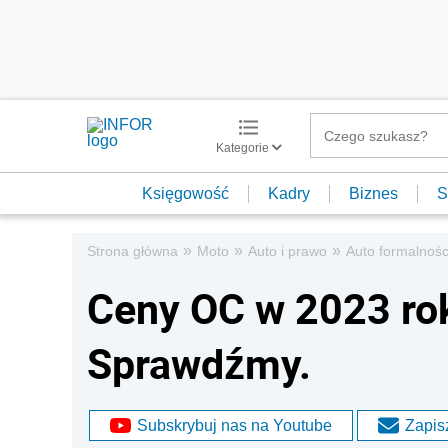
Kategorie
Księgowość
Kadry
Biznes
S
»
»
»
Strona główna
Moto
Auto i prawo
Auto formalnośc
Ceny OC w 2023 rok
Sprawdźmy.
Subskrybuj nas na Youtube
Zapisz