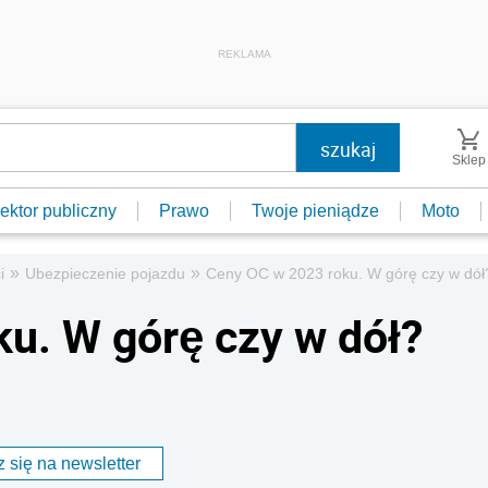
REKLAMA
Sklep
ektor publiczny
Prawo
Twoje pieniądze
Moto
»
»
i
Ubezpieczenie pojazdu
Ceny OC w 2023 roku. W górę czy w dó
u. W górę czy w dół?
 się na newsletter