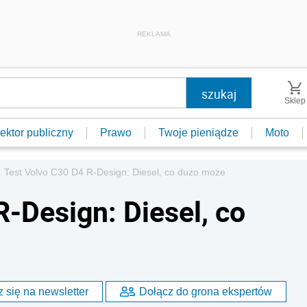
REKLAMA
Sklep
ektor publiczny
Prawo
Twoje pieniądze
Moto
»
Test Volvo C30 D4 R-Design: Diesel, co dużo może
-Design: Diesel, co
 się na newsletter
Dołącz do grona ekspertów