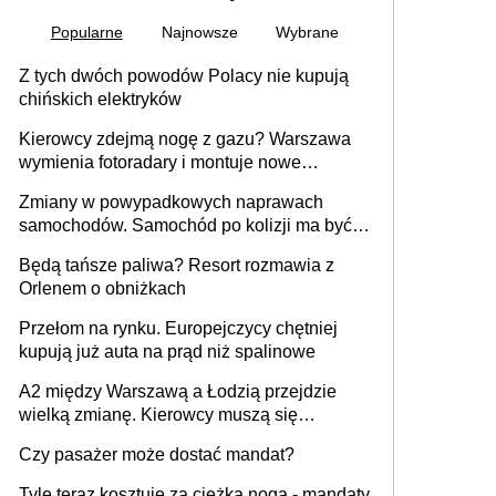
Popularne
Najnowsze
Wybrane
Z tych dwóch powodów Polacy nie kupują
chińskich elektryków
Kierowcy zdejmą nogę z gazu? Warszawa
wymienia fotoradary i montuje nowe
urządzenia
Zmiany w powypadkowych naprawach
samochodów. Samochód po kolizji ma być
przywrócony do stanu zgodnego z
Będą tańsze paliwa? Resort rozmawia z
technologią producenta
Orlenem o obniżkach
Przełom na rynku. Europejczycy chętniej
kupują już auta na prąd niż spalinowe
A2 między Warszawą a Łodzią przejdzie
wielką zmianę. Kierowcy muszą się
przygotować
Czy pasażer może dostać mandat?
Tyle teraz kosztuje za ciężka noga - mandaty