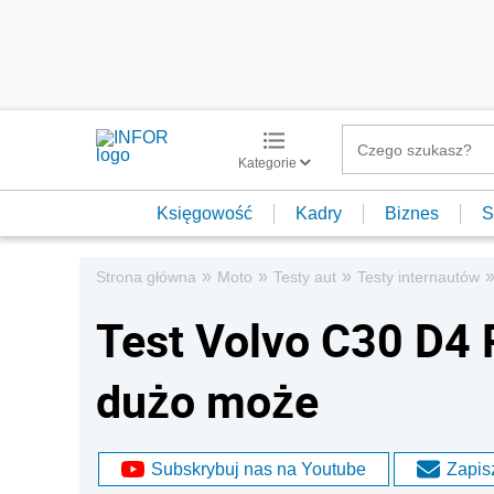
Kategorie
Księgowość
Kadry
Biznes
S
»
»
»
Strona główna
Moto
Testy aut
Testy internautów
Test Volvo C30 D4 R
dużo może
Subskrybuj nas na Youtube
Zapisz