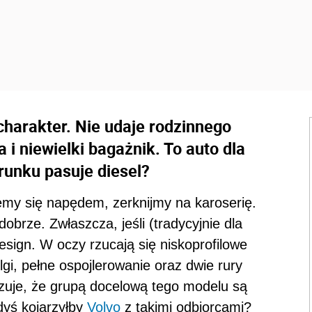
harakter. Nie udaje rodzinnego
 i niewielki bagażnik. To auto dla
runku pasuje diesel?
emy się napędem, zerknijmy na karoserię.
brze. Zwłaszcza, jeśli (tradycyjnie dla
esign. W oczy rzucają się niskoprofilowe
lgi, pełne ospojlerowanie oraz dwie rury
uje, że grupą docelową tego modelu są
edyś kojarzyłby
Volvo
z takimi odbiorcami?