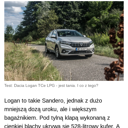
Test: Dacia Logan TCe LPG - jest tania. I co z tego?
Logan to takie Sandero, jednak z dużo
mniejszą dozą uroku, ale i większym
bagażnikiem. Pod tylną klapą wykonaną z
cienkiej blachy ukrywa się 528-litrowy kufer. A