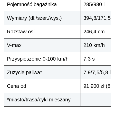
Pojemność bagażnika
285/980 l
Wymiary (dł./szer./wys.)
394,8/171,5/
Rozstaw osi
246,4 cm
V-max
210 km/h
Przyspieszenie 0-100 km/h
7,3 s
Zużycie paliwa*
7,9/7,5/5,8 l
Cena od
91 900 zł (83
*miasto/trasa/cykl mieszany