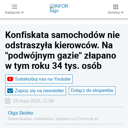
Kategorie
Serwisy
Konfiskata samochodów nie
odstraszyła kierowców. Na
"podwójnym gazie" złapano
w tym roku 34 tys. osób
Subskrybuj nas na Youtube
Dołącz do ekspertów
Zapisz się na newsletter
29 maja 2024, 11:08
Olga Skórko
Dziennikarka, redaktorka, wydawczyni Dziennik.pl.