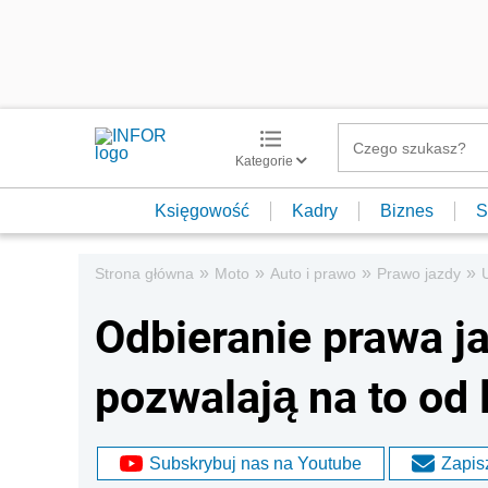
Kategorie
Księgowość
Kadry
Biznes
S
»
»
»
»
Strona główna
Moto
Auto i prawo
Prawo jazdy
Odbieranie prawa j
pozwalają na to od l
Subskrybuj nas na Youtube
Zapisz