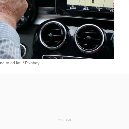
a to od lat!
/
Pixabay