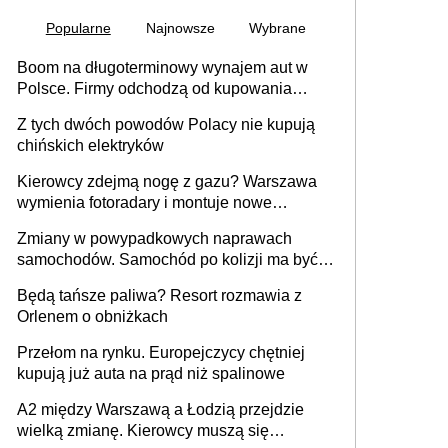
Popularne
Najnowsze
Wybrane
Boom na długoterminowy wynajem aut w
Polsce. Firmy odchodzą od kupowania
samochodów
Z tych dwóch powodów Polacy nie kupują
chińskich elektryków
Kierowcy zdejmą nogę z gazu? Warszawa
wymienia fotoradary i montuje nowe
urządzenia
Zmiany w powypadkowych naprawach
samochodów. Samochód po kolizji ma być
przywrócony do stanu zgodnego z
Będą tańsze paliwa? Resort rozmawia z
technologią producenta
Orlenem o obniżkach
Przełom na rynku. Europejczycy chętniej
kupują już auta na prąd niż spalinowe
A2 między Warszawą a Łodzią przejdzie
wielką zmianę. Kierowcy muszą się