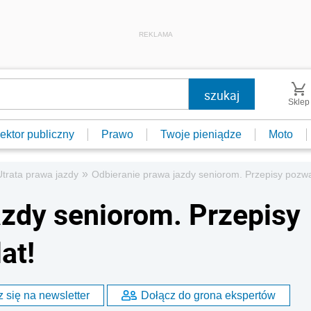
REKLAMA
Sklep
ektor publiczny
Prawo
Twoje pieniądze
Moto
»
Utrata prawa jazdy
Odbieranie prawa jazdy seniorom. Przepisy pozwal
azdy seniorom. Przepisy
at!
 się na newsletter
Dołącz do grona ekspertów