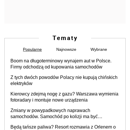
Tematy
Popularne
Najnowsze
Wybrane
Boom na długoterminowy wynajem aut w Polsce.
Firmy odchodzą od kupowania samochodów
Z tych dwóch powodów Polacy nie kupują chińskich
elektryków
Kierowcy zdejmą nogę z gazu? Warszawa wymienia
fotoradary i montuje nowe urządzenia
Zmiany w powypadkowych naprawach
samochodów. Samochód po kolizji ma być
przywrócony do stanu zgodnego z technologią
Będą tańsze paliwa? Resort rozmawia z Orlenem o
producenta