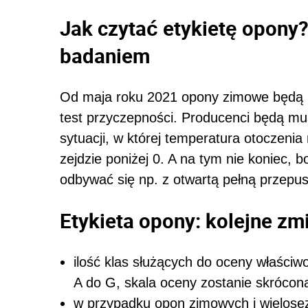
Jak czytać etykietę opony
badaniem
Od maja roku 2021 opony zimowe będą m
test przyczepności. Producenci będą mu
sytuacji, w której temperatura otoczeni
zejdzie poniżej 0. A na tym nie koniec,
odbywać się np. z otwartą pełną przepus
Etykieta opony: kolejne zm
ilość klas służących do oceny właściw
A do G, skala oceny zostanie skrócon
w przypadku opon zimowych i wielosez