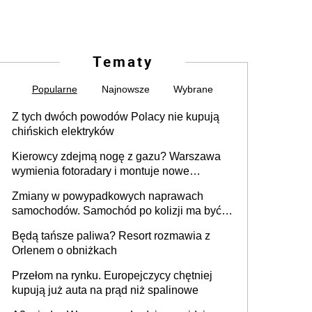
Tematy
Popularne
Najnowsze
Wybrane
Z tych dwóch powodów Polacy nie kupują
chińskich elektryków
Kierowcy zdejmą nogę z gazu? Warszawa
wymienia fotoradary i montuje nowe
urządzenia
Zmiany w powypadkowych naprawach
samochodów. Samochód po kolizji ma być
przywrócony do stanu zgodnego z
Będą tańsze paliwa? Resort rozmawia z
technologią producenta
Orlenem o obniżkach
Przełom na rynku. Europejczycy chętniej
kupują już auta na prąd niż spalinowe