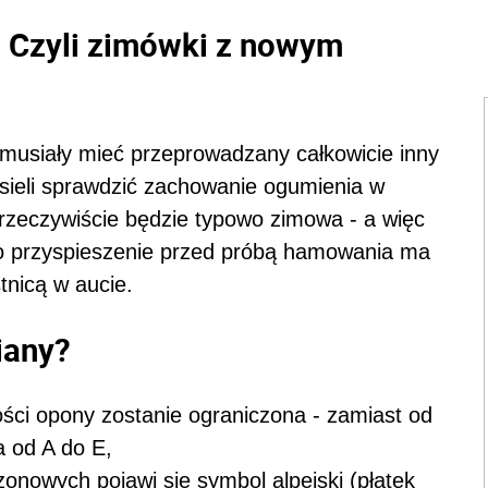
? Czyli zimówki z nowym
usiały mieć przeprowadzany całkowicie inny
sieli sprawdzić zachowanie ogumienia w
a rzeczywiście będzie typowo zimowa - a więc
 bo przyspieszenie przed próbą hamowania ma
tnicą w aucie.
iany?
ości opony zostanie ograniczona - zamiast od
a od A do E,
onowych pojawi się symbol alpejski (płatek