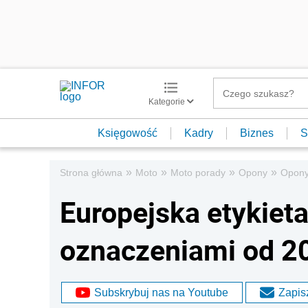
Kategorie
Księgowość
Kadry
Biznes
S
»
»
»
»
Strona główna
Moto
Moto porady
Opony
Opony
Europejska etykiet
oznaczeniami od 2
Subskrybuj nas na Youtube
Zapisz