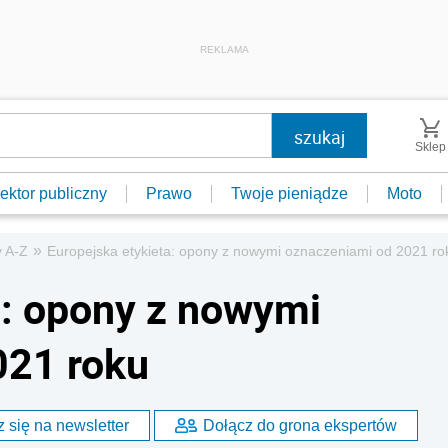
REKLAMA
Sklep
ektor publiczny
Prawo
Twoje pieniądze
Moto
»
 A-Z
Europejska etykieta: opony z nowymi oznaczeniami od 2021 ro
a: opony z nowymi
021 roku
 się na newsletter
Dołącz do grona ekspertów