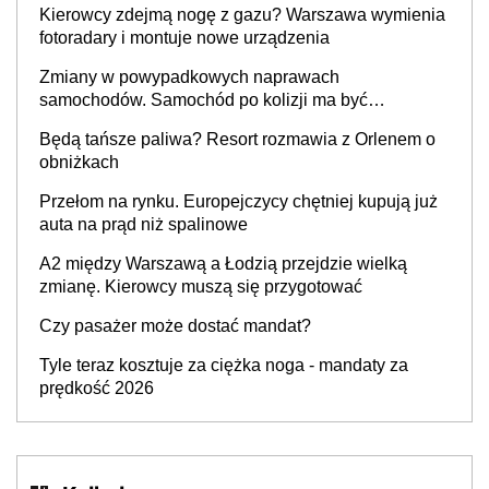
Kierowcy zdejmą nogę z gazu? Warszawa wymienia
fotoradary i montuje nowe urządzenia
Zmiany w powypadkowych naprawach
samochodów. Samochód po kolizji ma być
przywrócony do stanu zgodnego z technologią
Będą tańsze paliwa? Resort rozmawia z Orlenem o
producenta
obniżkach
Przełom na rynku. Europejczycy chętniej kupują już
auta na prąd niż spalinowe
A2 między Warszawą a Łodzią przejdzie wielką
zmianę. Kierowcy muszą się przygotować
Czy pasażer może dostać mandat?
Tyle teraz kosztuje za ciężka noga - mandaty za
prędkość 2026