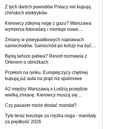
Z tych dwóch powodów Polacy nie kupują
chińskich elektryków
Kierowcy zdejmą nogę z gazu? Warszawa
wymienia fotoradary i montuje nowe
urządzenia
Zmiany w powypadkowych naprawach
samochodów. Samochód po kolizji ma być
przywrócony do stanu zgodnego z
Będą tańsze paliwa? Resort rozmawia z
technologią producenta
Orlenem o obniżkach
Przełom na rynku. Europejczycy chętniej
kupują już auta na prąd niż spalinowe
A2 między Warszawą a Łodzią przejdzie
wielką zmianę. Kierowcy muszą się
przygotować
Czy pasażer może dostać mandat?
Tyle teraz kosztuje za ciężka noga - mandaty
za prędkość 2026