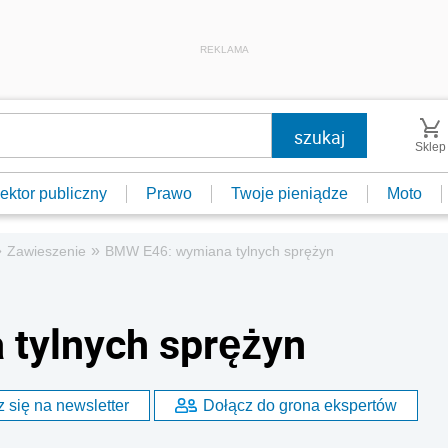
REKLAMA
Sklep
ektor publiczny
Prawo
Twoje pieniądze
Moto
»
»
Zawieszenie
BMW E46: wymiana tylnych sprężyn
tylnych sprężyn
 się na newsletter
Dołącz do grona ekspertów