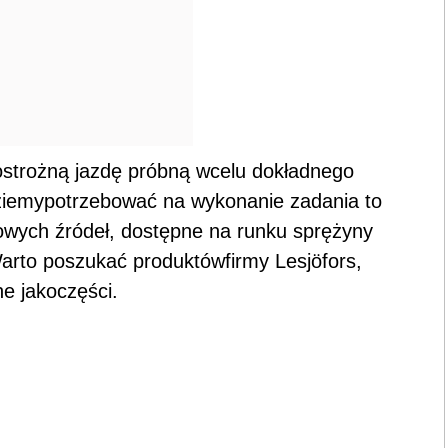
ostrożną jazdę próbną wcelu dokładnego
dziemypotrzebować na wykonanie zadania to
owych źródeł, dostępne na runku sprężyny
Warto poszukać produktówfirmy Lesjöfors,
e jakoczęści.