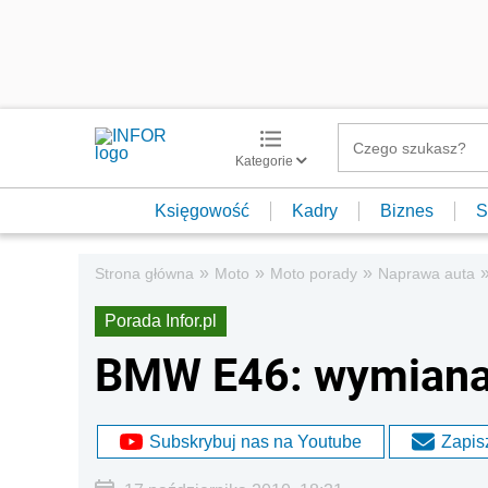
Kategorie
Księgowość
Kadry
Biznes
S
»
»
»
Strona główna
Moto
Moto porady
Naprawa auta
Porada Infor.pl
BMW E46: wymiana 
Subskrybuj nas na Youtube
Zapisz