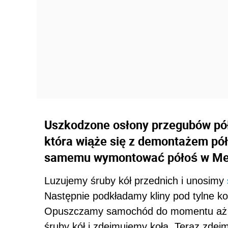
Uszkodzone osłony przegubów pó
która wiąże się z demontażem pó
samemu wymontować półoś w Mer
Luzujemy śruby kół przednich i unosimy
Następnie podkładamy kliny pod tylne ko
Opuszczamy samochód do momentu aż op
śruby kół i zdejmujemy koła. Teraz zdej