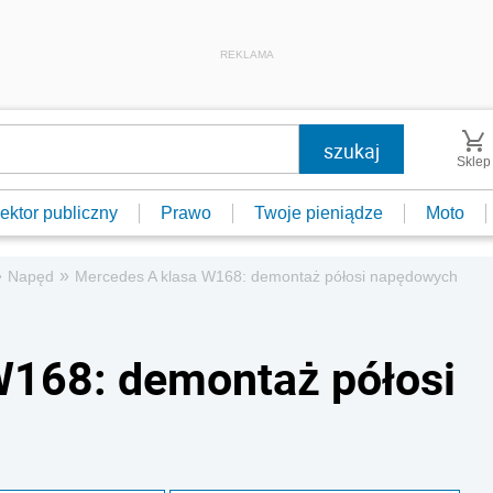
REKLAMA
Sklep
ektor publiczny
Prawo
Twoje pieniądze
Moto
»
»
Napęd
Mercedes A klasa W168: demontaż półosi napędowych
W168: demontaż półosi