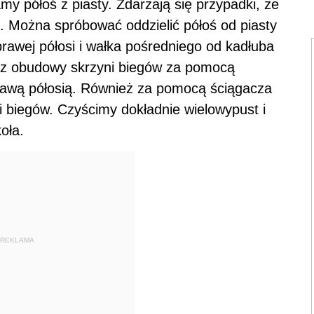
 półoś z piasty. Zdarzają się przypadki, że
. Można spróbować oddzielić półoś od piasty
awej półosi i wałka pośredniego od kadłuba
i z obudowy skrzyni biegów za pomocą
rawą półosią. Również za pomocą ściągacza
 biegów. Czyścimy dokładnie wielowypust i
oła.
REKLAMA