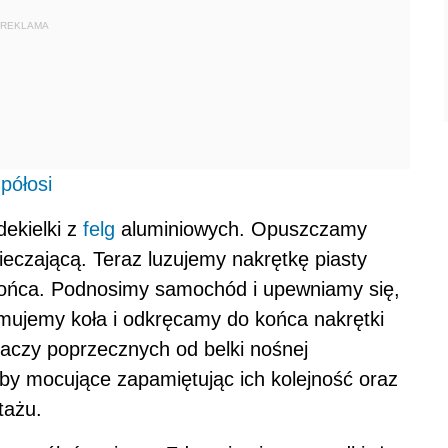
REKLAMA
półosi
ekielki z
felg
aluminiowych. Opuszczamy
czającą. Teraz luzujemy nakrętkę piasty
o końca. Podnosimy samochód i upewniamy się,
ejmujemy koła i odkręcamy do końca nakrętki
ahaczy poprzecznych od belki nośnej
y mocujące zapamiętując ich kolejność oraz
tażu.