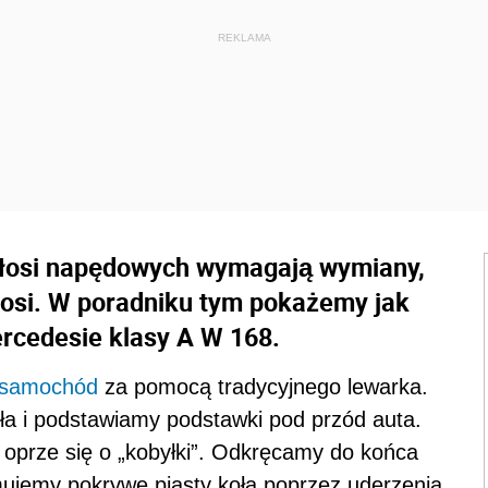
łosi napędowych wymagają wymiany,
łosi. W poradniku tym pokażemy jak
cedesie klasy A W 168.
samochód
za pomocą tradycyjnego lewarka.
ła i podstawiamy podstawki pod przód auta.
rze się o „kobyłki”. Odkręcamy do końca
mujemy pokrywę piasty koła poprzez uderzenia