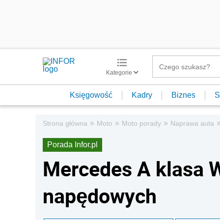
Kategorie
Księgowość
Kadry
Biznes
S
»
»
»
Strona główna
Moto
Moto porady
Naprawa auta
Porada Infor.pl
Mercedes A klasa 
napędowych