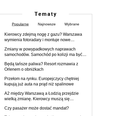
Tematy
Popularne
Najnowsze
Wybrane
Kierowcy zdejmą nogę z gazu? Warszawa
wymienia fotoradary i montuje nowe
urządzenia
Zmiany w powypadkowych naprawach
samochodów. Samochód po kolizji ma być
przywrócony do stanu zgodnego z
Będą tańsze paliwa? Resort rozmawia z
technologią producenta
Orlenem o obniżkach
Przełom na rynku. Europejczycy chętniej
kupują już auta na prąd niż spalinowe
A2 między Warszawą a Łodzią przejdzie
wielką zmianę. Kierowcy muszą się
przygotować
Czy pasażer może dostać mandat?