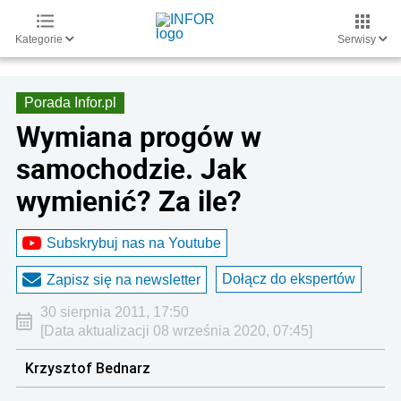
Kategorie
Serwisy
Porada Infor.pl
Wymiana progów w
samochodzie. Jak
wymienić? Za ile?
Subskrybuj nas na Youtube
Dołącz do ekspertów
Zapisz się na newsletter
30 sierpnia 2011, 17:50
[Data aktualizacji 08 września 2020, 07:45]
Krzysztof Bednarz