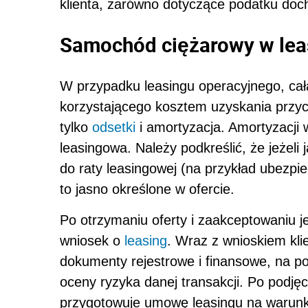
klienta, zarówno dotyczące podatku doc
Samochód ciężarowy w lea
W przypadku leasingu operacyjnego, cała r
korzystającego kosztem uzyskania przy
tylko
odsetki
i amortyzacja. Amortyzacji 
leasingowa. Należy podkreślić, że jeżeli
do raty leasingowej (na przykład ubezpi
to jasno określone w ofercie.
Po otrzymaniu oferty i zaakceptowaniu jej
wniosek o
leasing
. Wraz z wnioskiem kl
dokumenty rejestrowe i finansowe, na p
oceny ryzyka danej transakcji. Po podjęc
przygotowuje umowę leasingu na warunk