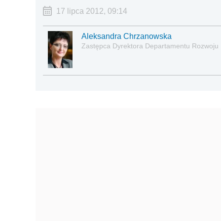
17 lipca 2012, 09:14
Aleksandra Chrzanowska
Zastępca Dyrektora Departamentu Rozwoju 