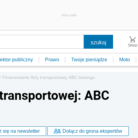
REKLAMA
Sklep
ektor publiczny
Prawo
Twoje pieniądze
Moto
»
Finansowanie floty transportowej: ABC leasingu
 transportowej: ABC
 się na newsletter
Dołącz do grona ekspertów