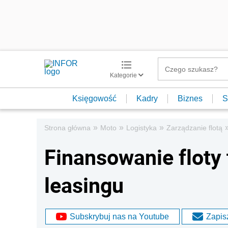
Kategorie
Księgowość
Kadry
Biznes
S
»
»
»
Strona główna
Moto
Logistyka
Zarządzanie flotą
Finansowanie floty
leasingu
Subskrybuj nas na Youtube
Zapisz