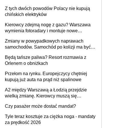
Z tych dwóch powodów Polacy nie kupują
chińskich elektryków
Kierowcy zdejmą nogę z gazu? Warszawa
wymienia fotoradary i montuje nowe
urządzenia
Zmiany w powypadkowych naprawach
samochodów. Samochód po kolizji ma być
przywrócony do stanu zgodnego z
Będą tańsze paliwa? Resort rozmawia z
technologią producenta
Orlenem o obniżkach
Przełom na rynku. Europejczycy chętniej
kupują już auta na prąd niż spalinowe
A2 między Warszawą a Łodzią przejdzie
wielką zmianę. Kierowcy muszą się
przygotować
Czy pasażer może dostać mandat?
Tyle teraz kosztuje za ciężka noga - mandaty
za prędkość 2026