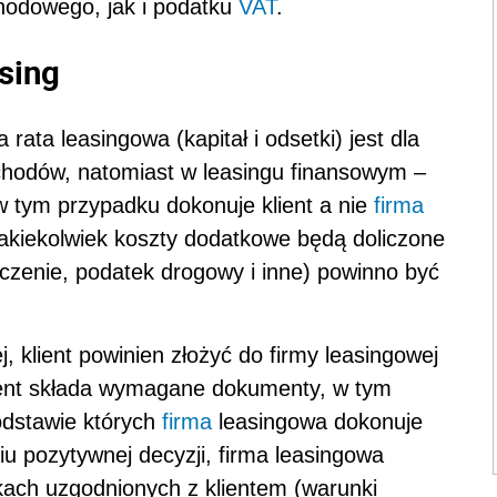
hodowego, jak i podatku
VAT
.
sing
ata leasingowa (kapitał i odsetki) jest dla
chodów, natomiast w leasingu finansowym –
w tym przypadku dokonuje klient a nie
firma
 jakiekolwiek koszty dodatkowe będą doliczone
eczenie, podatek drogowy i inne) powinno być
, klient powinien złożyć do firmy leasingowej
ient składa wymagane dokumenty, w tym
odstawie których
firma
leasingowa dokonuje
iu pozytywnej decyzji, firma leasingowa
ach uzgodnionych z klientem (warunki