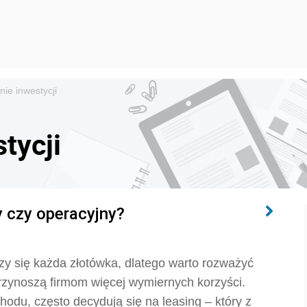
ie inwestycji
tycji
 czy operacyjny?
y się każda złotówka, dlatego warto rozważyć
 przynoszą firmom więcej wymiernych korzyści.
hodu, często decydują się na leasing – który z