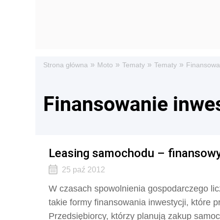
»
»
»
»
Strona główna
Moto
Tematy
Tematy
Finansowan
Finansowanie inwes
Leasing samochodu – finansowy
25 paź 2012
W czasach spowolnienia gospodarczego licz
takie formy finansowania inwestycji, które
Przedsiębiorcy, którzy planują zakup samoc