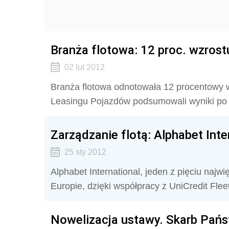
Branża flotowa: 12 proc. wzrost
02 lut 2012
Branża flotowa odnotowała 12 procentowy 
Leasingu Pojazdów podsumowali wyniki po 
Zarządzanie flotą: Alphabet Int
25 sty 2012
Alphabet International, jeden z pięciu na
Europie, dzięki współpracy z UniCredit F
Nowelizacja ustawy. Skarb Państ