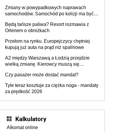
urządzenia
Zmiany w powypadkowych naprawach
samochodów. Samochód po kolizji ma być
przywrócony do stanu zgodnego z
Będą tańsze paliwa? Resort rozmawia z
technologią producenta
Orlenem o obniżkach
Przełom na rynku. Europejczycy chętniej
kupują już auta na prąd niż spalinowe
A2 między Warszawą a Łodzią przejdzie
wielką zmianę. Kierowcy muszą się
przygotować
Czy pasażer może dostać mandat?
Tyle teraz kosztuje za ciężka noga - mandaty
za prędkość 2026
Kalkulatory
Alkomat online