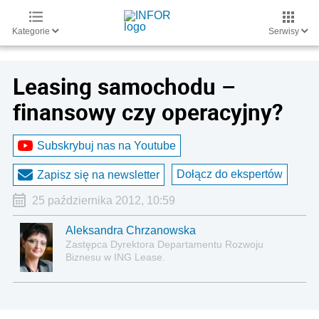
Kategorie
Serwisy
Leasing samochodu –
finansowy czy operacyjny?
Subskrybuj nas na Youtube
Dołącz do ekspertów
Zapisz się na newsletter
25 października 2012, 10:59
Aleksandra Chrzanowska
Zastępca Dyrektora Departamentu Rozwoju
Biznesu w ING Lease.