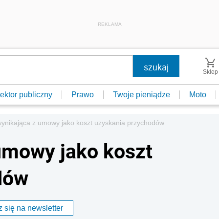
REKLAMA
Sklep
ektor publiczny
Prawo
Twoje pieniądze
Moto
wynikająca z umowy jako koszt uzyskania przychodów
umowy jako koszt
dów
 się na newsletter