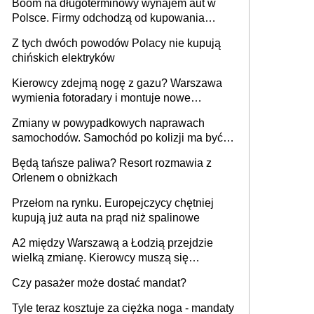
Boom na długoterminowy wynajem aut w
Polsce. Firmy odchodzą od kupowania
samochodów
Z tych dwóch powodów Polacy nie kupują
chińskich elektryków
Kierowcy zdejmą nogę z gazu? Warszawa
wymienia fotoradary i montuje nowe
urządzenia
Zmiany w powypadkowych naprawach
samochodów. Samochód po kolizji ma być
przywrócony do stanu zgodnego z
Będą tańsze paliwa? Resort rozmawia z
technologią producenta
Orlenem o obniżkach
Przełom na rynku. Europejczycy chętniej
kupują już auta na prąd niż spalinowe
A2 między Warszawą a Łodzią przejdzie
wielką zmianę. Kierowcy muszą się
przygotować
Czy pasażer może dostać mandat?
Tyle teraz kosztuje za ciężka noga - mandaty