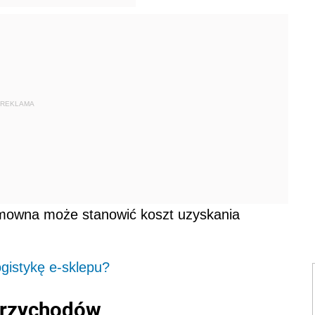
REKLAMA
umowna może stanowić koszt uzyskania
gistykę e-sklepu?
przychodów