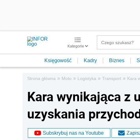
Kategorie
Księgowość
Kadry
Biznes
S
»
»
»
»
Strona główna
Moto
Logistyka
Transport
Kara 
Kara wynikająca z 
uzyskania przycho
Subskrybuj nas na Youtube
Zapisz