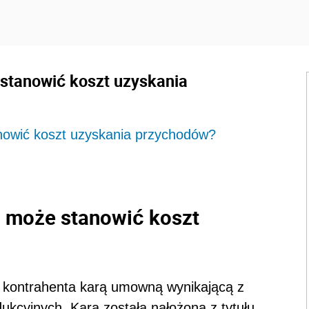
stanowić koszt uzyskania
owić koszt uzyskania przychodów?
może stanowić koszt
o kontrahenta karą umowną wynikającą z
cyjnych. Kara została nałożona z tytułu