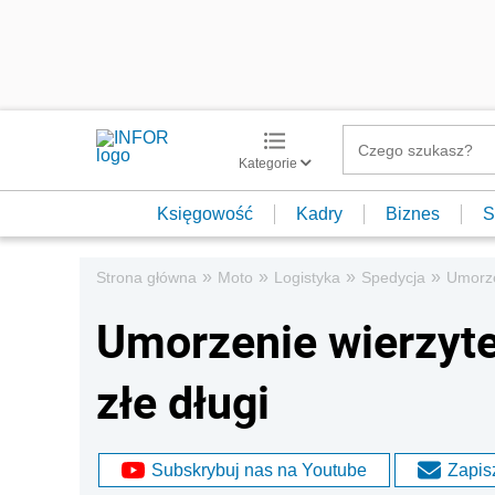
Kategorie
Księgowość
Kadry
Biznes
S
»
»
»
»
Strona główna
Moto
Logistyka
Spedycja
Umorzen
Umorzenie wierzytel
złe długi
Subskrybuj nas na Youtube
Zapisz