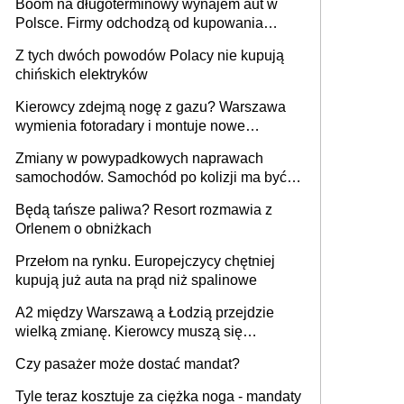
Boom na długoterminowy wynajem aut w
Polsce. Firmy odchodzą od kupowania
samochodów
Z tych dwóch powodów Polacy nie kupują
chińskich elektryków
Kierowcy zdejmą nogę z gazu? Warszawa
wymienia fotoradary i montuje nowe
urządzenia
Zmiany w powypadkowych naprawach
samochodów. Samochód po kolizji ma być
przywrócony do stanu zgodnego z
Będą tańsze paliwa? Resort rozmawia z
technologią producenta
Orlenem o obniżkach
Przełom na rynku. Europejczycy chętniej
kupują już auta na prąd niż spalinowe
A2 między Warszawą a Łodzią przejdzie
wielką zmianę. Kierowcy muszą się
przygotować
Czy pasażer może dostać mandat?
Tyle teraz kosztuje za ciężka noga - mandaty