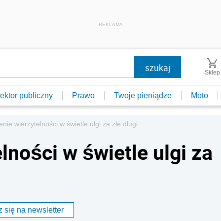
REKLAMA
Sklep
ektor publiczny
Prawo
Twoje pieniądze
Moto
ie wierzytelności w świetle ulgi za złe długi
ności w świetle ulgi za
 się na newsletter