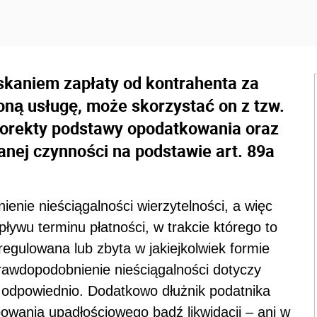
yskaniem zapłaty od kontrahenta za
ną usługę, może skorzystać on z tzw.
a korekty podstawy opodatkowania oraz
anej czynności na podstawie art. 89a
nie nieściągalności wierzytelności, a więc
ływu terminu płatności, w trakcie którego to
egulowana lub zbyta w jakiejkolwiek formie
prawdopodobnienie nieściągalności dotyczy
ię odpowiednio. Dodatkowo dłużnik podatnika
owania upadłościowego bądź likwidacji – ani w