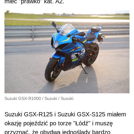
mieć "prawko" kat. A2.
Suzuki GSX-R1000
/
Suzuki
/
Suzuki
Suzuki GSX-R125 i Suzuki GSX-S125 miałem
okazję pojeździć po torze "Łódź" i muszę
przyznać, że obydwa jednoślady bardzo