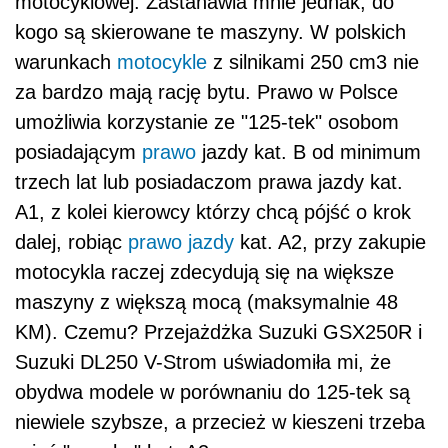
motocyklowej. Zastanawia mnie jednak, do
kogo są skierowane te maszyny. W polskich
warunkach
motocykle
z silnikami 250 cm3 nie
za bardzo mają rację bytu. Prawo w Polsce
umożliwia korzystanie ze "125-tek" osobom
posiadającym
prawo
jazdy kat. B od minimum
trzech lat lub posiadaczom prawa jazdy kat.
A1, z kolei kierowcy którzy chcą pójść o krok
dalej, robiąc
prawo jazdy
kat. A2, przy zakupie
motocykla raczej zdecydują się na większe
maszyny z większą mocą (maksymalnie 48
KM). Czemu? Przejażdżka Suzuki GSX250R i
Suzuki DL250 V-Strom uświadomiła mi, że
obydwa modele w porównaniu do 125-tek są
niewiele szybsze, a przecież w kieszeni trzeba