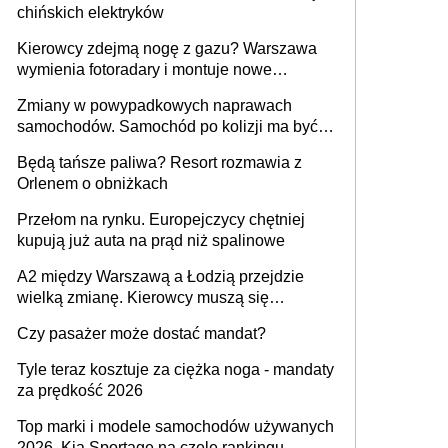
chińskich elektryków
Kierowcy zdejmą nogę z gazu? Warszawa
wymienia fotoradary i montuje nowe
urządzenia
Zmiany w powypadkowych naprawach
samochodów. Samochód po kolizji ma być
przywrócony do stanu zgodnego z
Będą tańsze paliwa? Resort rozmawia z
technologią producenta
Orlenem o obniżkach
Przełom na rynku. Europejczycy chętniej
kupują już auta na prąd niż spalinowe
A2 między Warszawą a Łodzią przejdzie
wielką zmianę. Kierowcy muszą się
przygotować
Czy pasażer może dostać mandat?
Tyle teraz kosztuje za ciężka noga - mandaty
za prędkość 2026
Top marki i modele samochodów używanych
2026. Kia Sportage na czele rankingu