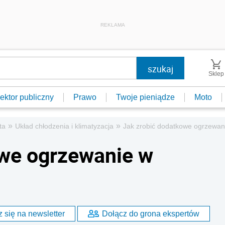
REKLAMA
Sklep
ektor publiczny
Prawo
Twoje pieniądze
Moto
»
»
ta
Układ chłodzenia i klimatyzacja
Jak zrobić dodatkowe ogrzewa
owe ogrzewanie w
 się na newsletter
Dołącz do grona ekspertów