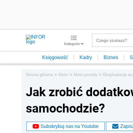
Kategorie
Księgowość
Kadry
Biznes
S
»
»
»
Strona główna
Moto
Moto porady
Eksploatacja au
Jak zrobić dodatk
samochodzie?
Subskrybuj nas na Youtube
Zapisz