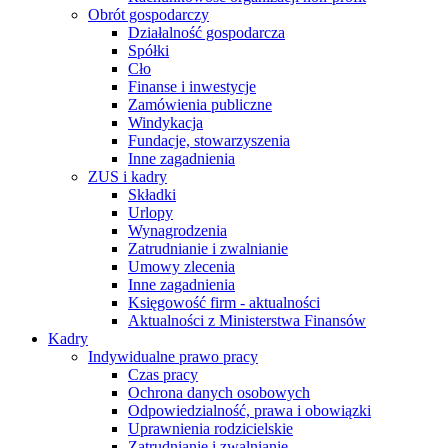
Obrót gospodarczy
Działalność gospodarcza
Spółki
Cło
Finanse i inwestycje
Zamówienia publiczne
Windykacja
Fundacje, stowarzyszenia
Inne zagadnienia
ZUS i kadry
Składki
Urlopy
Wynagrodzenia
Zatrudnianie i zwalnianie
Umowy zlecenia
Inne zagadnienia
Księgowość firm - aktualności
Aktualności z Ministerstwa Finansów
Kadry
Indywidualne prawo pracy
Czas pracy
Ochrona danych osobowych
Odpowiedzialność, prawa i obowiązki
Uprawnienia rodzicielskie
Zatrudnianie i zwalnianie