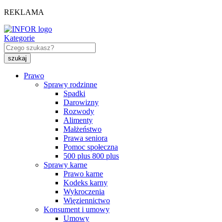
REKLAMA
Kategorie
Prawo
Sprawy rodzinne
Spadki
Darowizny
Rozwody
Alimenty
Małżeństwo
Prawa seniora
Pomoc społeczna
500 plus 800 plus
Sprawy karne
Prawo karne
Kodeks karny
Wykroczenia
Więziennictwo
Konsument i umowy
Umowy