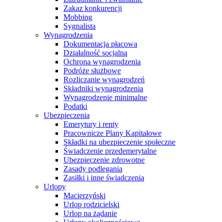
Zakaz konkurencji
Mobbing
Sygnalista
Wynagrodzenia
Dokumentacja płacowa
Działalność socjalna
Ochrona wynagrodzenia
Podróże służbowe
Rozliczanie wynagrodzeń
Składniki wynagrodzenia
Wynagrodzenie minimalne
Podatki
Ubezpieczenia
Emerytury i renty
Pracownicze Plany Kapitałowe
Składki na ubezpieczenie społeczne
Świadczenie przedemerytalne
Ubezpieczenie zdrowotne
Zasady podlegania
Zasiłki i inne świadczenia
Urlopy
Macierzyński
Urlop rodzicielski
Urlop na żądanie