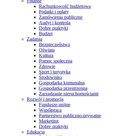
Finanse
Rachunkowość budżetowa
Podatki i opłaty
Zamówienia publiczne
Audyt i kontrola
Dobre praktyki
Budżet
Zadania
Bezpieczeństwo
Oświata
Kultura
Pomoc społeczna
Zdrowie
Sport i turystyka
Środowisko
Gospodarka komunalna
Gospodarka przestrzenna
Zarządzanie nieruchomościami
Rozwój i promocja
Fundusze unijne
Współpraca
Partnerstwo publiczno-prywatne
Marketing
Dobre praktyki
Edukacja