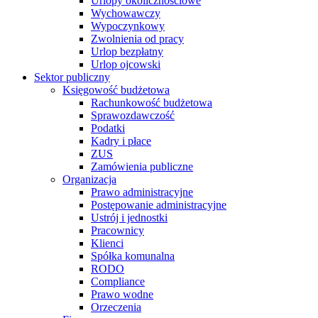
Urlopy okolicznościowe
Wychowawczy
Wypoczynkowy
Zwolnienia od pracy
Urlop bezpłatny
Urlop ojcowski
Sektor publiczny
Księgowość budżetowa
Rachunkowość budżetowa
Sprawozdawczość
Podatki
Kadry i płace
ZUS
Zamówienia publiczne
Organizacja
Prawo administracyjne
Postępowanie administracyjne
Ustrój i jednostki
Pracownicy
Klienci
Spółka komunalna
RODO
Compliance
Prawo wodne
Orzeczenia