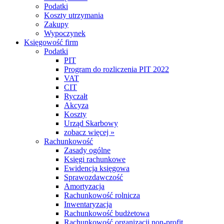
Podatki
Koszty utrzymania
Zakupy
Wypoczynek
Księgowość firm
Podatki
PIT
Program do rozliczenia PIT 2022
VAT
CIT
Ryczałt
Akcyza
Koszty
Urząd Skarbowy
zobacz więcej »
Rachunkowość
Zasady ogólne
Księgi rachunkowe
Ewidencja księgowa
Sprawozdawczość
Amortyzacja
Rachunkowość rolnicza
Inwentaryzacja
Rachunkowość budżetowa
Rachunkowość organizacji non-profit