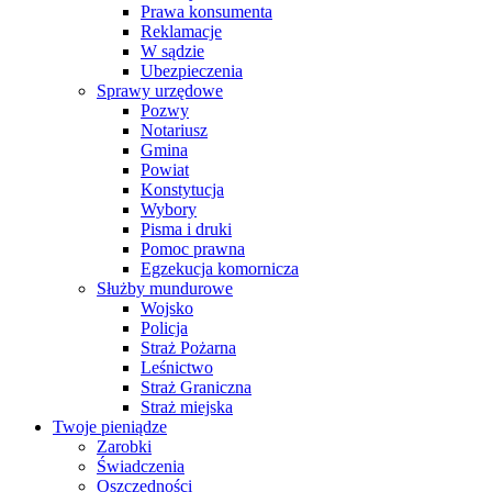
Prawa konsumenta
Reklamacje
W sądzie
Ubezpieczenia
Sprawy urzędowe
Pozwy
Notariusz
Gmina
Powiat
Konstytucja
Wybory
Pisma i druki
Pomoc prawna
Egzekucja komornicza
Służby mundurowe
Wojsko
Policja
Straż Pożarna
Leśnictwo
Straż Graniczna
Straż miejska
Twoje pieniądze
Zarobki
Świadczenia
Oszczędności