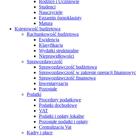
Rodzice i Uczniowie
Studenci
Nauczyciele
Egzamin ósmoklasisty
Matura
Księgowość budżetowa
Rachunkowość budżetowa
Ewidencja
Klasyfikacja
Wydatki strukturalne
Nieprawidłowości
Sprawozdawczość
Sprawozdawczość budżetowa
Sprawozdawczość w zakresie operacji finansowy
Sprawozdawczość finansowa
Inwentaryzacja
Pozostałe
Podatki
Procedury podatkowe
Podatki dochodowe
VAT
Podatki i opłaty lokalne
Pozostałe podatki i opłaty
Centralizacja Vat
Kadry i płace