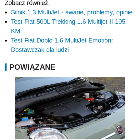
Zobacz również:
Silnik 1.3 MultiJet - awarie, problemy, opinie
Test Fiat 500L Trekking 1.6 Multijet II 105
KM
Test Fiat Doblo 1.6 MultiJet Emotion:
Dostawczak dla ludzi
POWIĄZANE