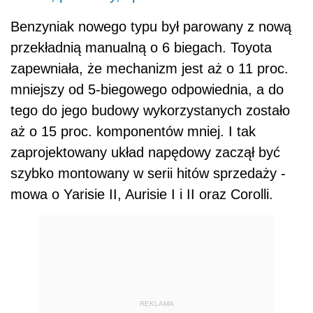
REKLAMA
Silnik 1.33 Dual VVT-i Toyota - 101
lub 99 koni mechanicznych
Silnik 1.33 Dual VVT-i Toyoty występował w