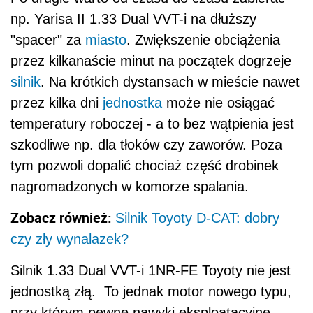
Zobacz również:
Silnik Toyoty D-CAT: dobry
czy zły wynalazek?
Silnik 1.33 Dual VVT-i 1NR-FE Toyoty nie jest
jednostką złą. To jednak motor nowego typu,
przy którym pewne nawyki eksploatacyjne
mogą się okazać kluczowe dla powodzenia
eksploatacji. Podstawą podczas serwisowania
tej jednostki jest stosowanie oleju w stu
procentach zgodnego ze specyfikacją
stworzoną w Japonii! Tak, odstępstwa
pozwalają na oszczędności. To jednak
oszczędności krótkookresowe, które prowadzą
do konieczności szybkiego przeprowadzenia
remontu jednostki.