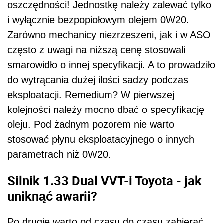
stosować płynu eksploatacyjnego o innych
parametrach niż 0W20.
Silnik 1.33 Dual VVT-i Toyota - jak
uniknąć awarii?
Po drugie warto od czasu do czasu zabierać
np. Yarisa II 1.33 Dual VVT-i na dłuższy
"spacer" za
miasto
. Zwiększenie obciążenia
przez kilkanaście minut na początek dogrzeje
silnik
. Na krótkich dystansach w mieście nawet
przez kilka dni
jednostka
może nie osiągać
temperatury roboczej - a to bez wątpienia jest
szkodliwe np. dla tłoków czy zaworów. Poza
tym pozwoli dopalić chociaż część drobinek
nagromadzonych w komorze spalania.