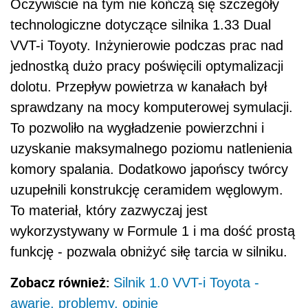
To materiał, który zazwyczaj jest
wykorzystywany w Formule 1 i ma dość prostą
funkcję - pozwala obniżyć siłę tarcia w silniku.
Zobacz również:
Silnik 1.0 VVT-i Toyota -
awarie, problemy, opinie
Benzyniak nowego typu był parowany z nową
przekładnią manualną o 6 biegach. Toyota
zapewniała, że mechanizm jest aż o 11 proc.
mniejszy od 5-biegowego odpowiednia, a do
tego do jego budowy wykorzystanych zostało
aż o 15 proc. komponentów mniej. I tak
zaprojektowany układ napędowy zaczął być
szybko montowany w serii hitów sprzedaży -
mowa o Yarisie II, Aurisie I i II oraz Corolli.