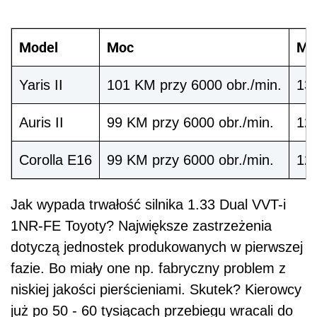
Jak wypada trwałość silnika 1.33 Dual VVT-i
1NR-FE Toyoty? Największe zastrzeżenia
dotyczą jednostek produkowanych w pierwszej
fazie. Bo miały one np. fabryczny problem z
niskiej jakości pierścieniami. Skutek? Kierowcy
już po 50 - 60 tysiącach przebiegu wracali do
ASO z niesprawną jednostką, która wymagała
gruntownego remontu. To jednak nie koniec
problemów, bo benzyniaki z początku produkcji
miały też kłopoty z nagarem zbierającym się
na gniazdach zaworowych.
Zobacz również:
Używane: Toyota Yaris II
(2005 - 2011) - opinie i typowe usterki
Silnik 1.33 Dual VVT-i Toyota -