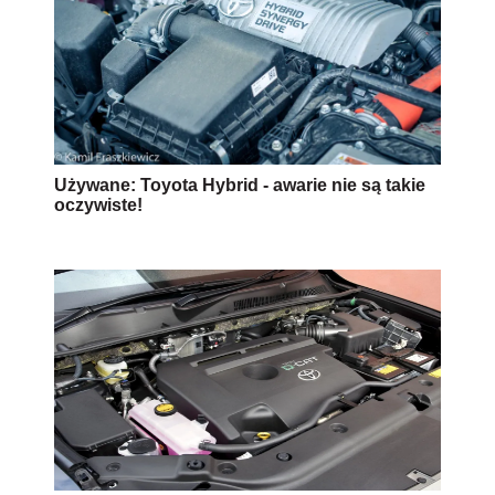
Silnik Toyoty D-CAT: dobry czy zły
wynalazek?
AUTOPROMOCJA
Źródło:
toyota
silnik
benzyna