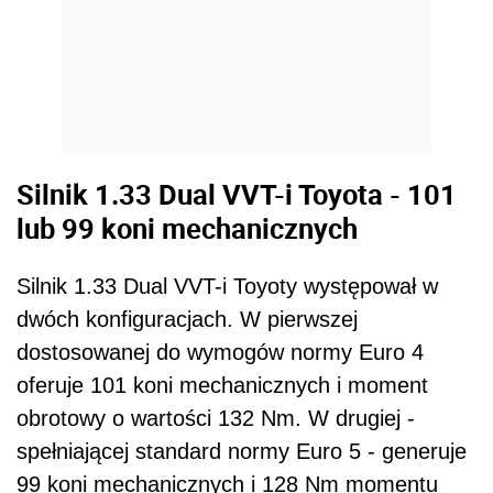
dwóch konfiguracjach. W pierwszej
dostosowanej do wymogów normy Euro 4
oferuje 101 koni mechanicznych i moment
obrotowy o wartości 132 Nm. W drugiej -
spełniającej standard normy Euro 5 - generuje
99 koni mechanicznych i 128 Nm momentu
obrotowego. Zalety jednostki? Kierowcy
podkreślali jej wysoką kulturę pracy, a do tego
dobrą elastyczność. Poza tym japoński
benzyniak dość dobrze współpracuje z
instalacjami zasilania LPG. Wady? W
segmencie C motorowi nieco brakuje krzepy.
Dalszy ciąg materiału pod wideo