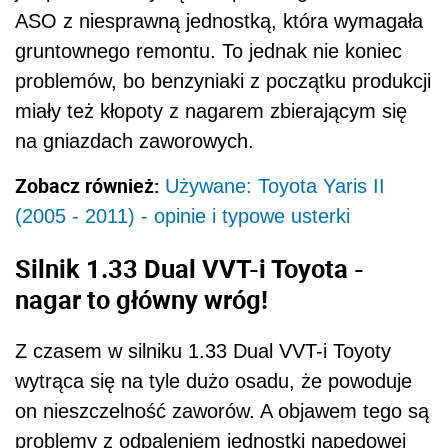
nagar to główny wróg!
Z czasem w silniku 1.33 Dual VVT-i Toyoty
wytrąca się na tyle dużo osadu, że powoduje
on nieszczelność zaworów. A objawem tego są
problemy z odpaleniem jednostki napędowej
oraz wyraźny brak mocy. Symptomem może
być też głośna
praca
, a konkretnie
charakterystyczne stukanie - wynikające z
uderzania zespołu tłoka o zespół głowicy.
Kwestia nagaru jako że prowadzi do
poważnych uszkodzeń, skonfliktowała
autoryzowanych mechaników i kierowców.
Pracownicy ASO twierdzili, że winne jest niskie
obciążenie silnika. Kierowcy bronili się jednak