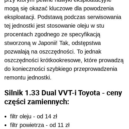
Silnik 1.33 Dual VVT-i Toyota - ceny
części zamiennych:
filtr oleju - od 14 zł
filtr powietrza - od 11 zł
filtr paliwa - od 64 zł
zestaw paska wielorowkowego - od 68 zł
sprzęgło komplet - od 376 zł
zawór EGR - od 737 zł
świeca zapłonowa - od 43 zł
cewka zapłonowa - od 127 zł
sonda lambda - od 143 zł
Zobacz również:
Urodziny Toyoty Land Cruiser - kończy 65