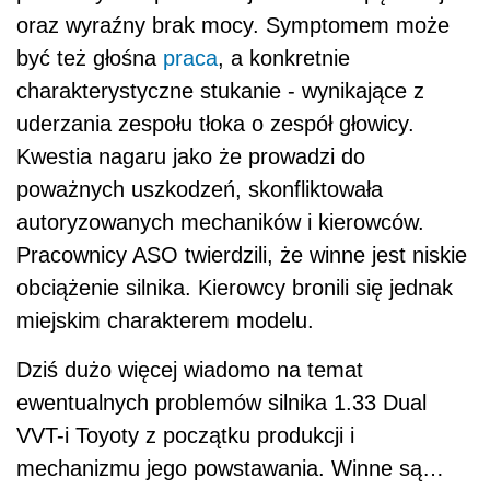
miejskim charakterem modelu.
Dziś dużo więcej wiadomo na temat
ewentualnych problemów silnika 1.33 Dual
VVT-i Toyoty z początku produkcji i
mechanizmu jego powstawania. Winne są…
oszczędności! Jednostkę należy zalewać tylko
i wyłącznie bezpopiołowym olejem 0W20.
Zarówno mechanicy niezrzeszeni, jak i w ASO
często z uwagi na niższą cenę stosowali
smarowidło o innej specyfikacji. A to prowadziło
do wytrącania dużej ilości sadzy podczas
eksploatacji. Remedium? W pierwszej
kolejności należy mocno dbać o specyfikację
oleju. Pod żadnym pozorem nie warto