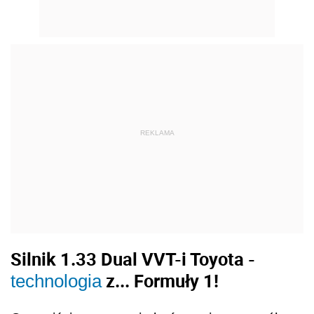
Silnik 1.33 Dual VVT-i Toyota -
z... Formuły 1!
technologia
Oczywiście na tym nie kończą się szczegóły
technologiczne dotyczące silnika 1.33 Dual
VVT-i Toyoty. Inżynierowie podczas prac nad
jednostką dużo pracy poświęcili optymalizacji
dolotu. Przepływ powietrza w kanałach był
sprawdzany na mocy komputerowej symulacji.
To pozwoliło na wygładzenie powierzchni i
uzyskanie maksymalnego poziomu natlenienia
komory spalania. Dodatkowo japońscy twórcy
uzupełnili konstrukcję ceramidem węglowym.