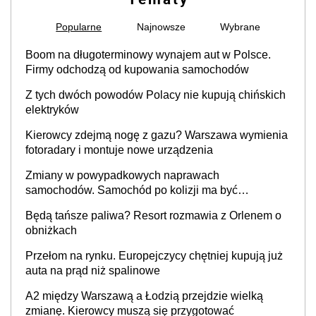
Popularne
Najnowsze
Wybrane
Boom na długoterminowy wynajem aut w Polsce.
Firmy odchodzą od kupowania samochodów
Z tych dwóch powodów Polacy nie kupują chińskich
elektryków
Kierowcy zdejmą nogę z gazu? Warszawa wymienia
fotoradary i montuje nowe urządzenia
Zmiany w powypadkowych naprawach
samochodów. Samochód po kolizji ma być
przywrócony do stanu zgodnego z technologią
Będą tańsze paliwa? Resort rozmawia z Orlenem o
producenta
obniżkach
Przełom na rynku. Europejczycy chętniej kupują już
auta na prąd niż spalinowe
A2 między Warszawą a Łodzią przejdzie wielką
zmianę. Kierowcy muszą się przygotować