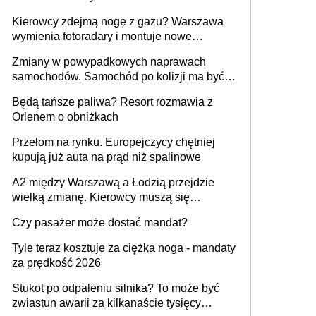
Kierowcy zdejmą nogę z gazu? Warszawa
wymienia fotoradary i montuje nowe
urządzenia
Zmiany w powypadkowych naprawach
samochodów. Samochód po kolizji ma być
przywrócony do stanu zgodnego z
Będą tańsze paliwa? Resort rozmawia z
technologią producenta
Orlenem o obniżkach
Przełom na rynku. Europejczycy chętniej
kupują już auta na prąd niż spalinowe
A2 między Warszawą a Łodzią przejdzie
wielką zmianę. Kierowcy muszą się
przygotować
Czy pasażer może dostać mandat?
Tyle teraz kosztuje za ciężka noga - mandaty
za prędkość 2026
Stukot po odpaleniu silnika? To może być
zwiastun awarii za kilkanaście tysięcy