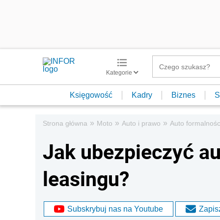
Kategorie
Księgowość
Kadry
Biznes
S
»
»
»
Strona główna
Moto
Auto i prawo
Auto formalnośc
Jak ubezpieczyć au
leasingu?
Subskrybuj nas na Youtube
Zapisz