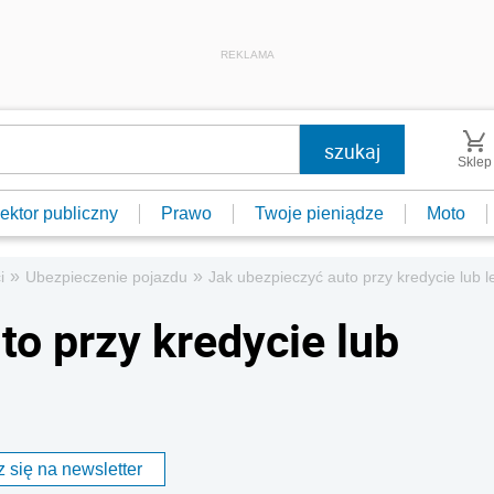
REKLAMA
Sklep
ektor publiczny
Prawo
Twoje pieniądze
Moto
»
»
i
Ubezpieczenie pojazdu
Jak ubezpieczyć auto przy kredycie lub 
to przy kredycie lub
 się na newsletter