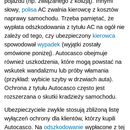
pojazdu (np. związanego z kolizją). Innymi
słowy,
polisa
AC zwalnia kierowcę z kosztów
naprawy samochodu. Trzeba pamiętać, że
wypłata odszkodowania z tytułu AC na ogół nie
zależy od tego, czy ubezpieczony
kierowca
spowodował
wypadek
(wyjątki zostały
omówione poniżej). Autocasco obejmuje
również uszkodzenia, które mogą powstać na
wskutek wandalizmu lub próby włamania
(przykład: wybicie szyby w drzwiach auta).
Ochrona z tytułu Autocasco często jest
rozszerzana o skutki kradzieży samochodu.
Ubezpieczyciele zwykle stosują zbliżoną listę
wyłączeń ochrony dla klientów, którzy kupili
Autocasco. Na
odszkodowanie
wypłacone z tej