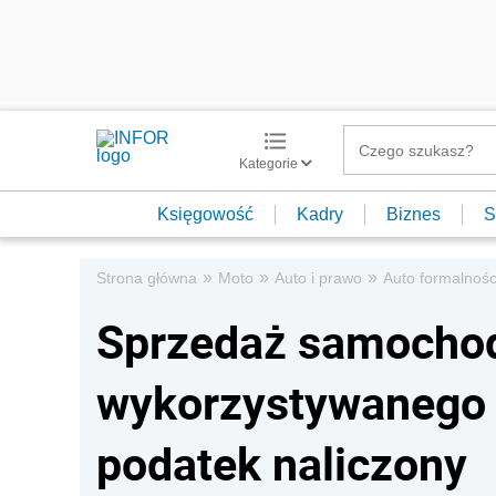
Kategorie
Księgowość
Kadry
Biznes
S
»
»
»
Strona główna
Moto
Auto i prawo
Auto formalnośc
Sprzedaż samocho
wykorzystywanego 
podatek naliczony