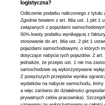
logistyczna?
Odliczenie podatku naliczonego z tytuł
Zgodnie bowiem z art. 86a ust. 1 pkt 1 
związanych z pojazdami samochodowymi 
50% kwoty podatku wynikającej z faktury
stosowanie do art. 86a ust. 2 pkt 1 ust
pojazdami samochodowymi, o których mow
dotyczące nabycia tych pojazdów. Z art. 
jednakże, że przepis ust. 1 nie ma zas
samochodowe są wykorzystywane wyłączn
Z powyższych przepisów wynika ogranicz
wydatków na nabycie samochodu, który
a więc zarówno do działalności gospodarc
prywatnych celów pracownika). Szczegóło
uznawany za wykorzystywany w całości d