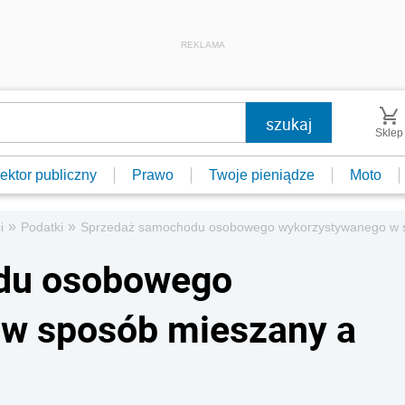
REKLAMA
Sklep
ektor publiczny
Prawo
Twoje pieniądze
Moto
»
»
i
Podatki
Sprzedaż samochodu osobowego wykorzystywanego w s
du osobowego
w sposób mieszany a