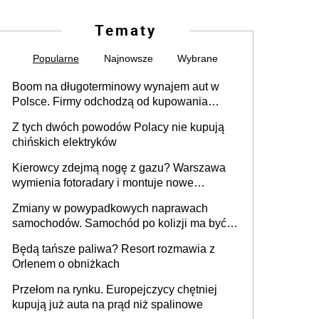
Tematy
Popularne
Najnowsze
Wybrane
Boom na długoterminowy wynajem aut w
Polsce. Firmy odchodzą od kupowania
samochodów
Z tych dwóch powodów Polacy nie kupują
chińskich elektryków
Kierowcy zdejmą nogę z gazu? Warszawa
wymienia fotoradary i montuje nowe
urządzenia
Zmiany w powypadkowych naprawach
samochodów. Samochód po kolizji ma być
przywrócony do stanu zgodnego z
Będą tańsze paliwa? Resort rozmawia z
technologią producenta
Orlenem o obniżkach
Przełom na rynku. Europejczycy chętniej
kupują już auta na prąd niż spalinowe