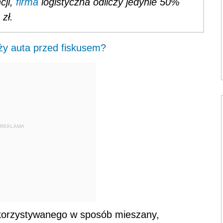
cji,
firma
logistyczna odliczy jedynie 50%
zł.
aży auta przed fiskusem?
REKLAMA
orzystywanego w sposób mieszany,