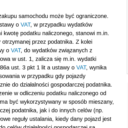
u zakupu samochodu może być ograniczone.
ustawy o
VAT
, w przypadku wydatków
kwotę podatku naliczonego, stanowi m.in.
 otrzymanej przez podatnika. Z kolei
awy o
VAT
, do wydatków związanych z
a w ust. 1, zalicza się m.in. wydatki
86a ust. 3 pkt 1 lit a ustawy o
VAT
, wynika
tosowania w przypadku gdy pojazdy
ie do działalności gospodarczej podatnika.
enie w odliczeniu podatku naliczonego od
 ma być wykorzystywany w sposób mieszany,
zej podatnika, jak i do innych celów (np.
we reguły ustalania, kiedy dany pojazd jest
o celów działalności gospodarczej są