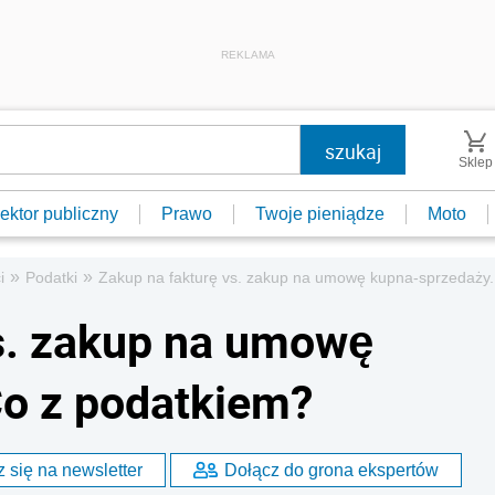
REKLAMA
Sklep
ektor publiczny
Prawo
Twoje pieniądze
Moto
»
»
i
Podatki
Zakup na fakturę vs. zakup na umowę kupna-sprzedaży.
s. zakup na umowę
Co z podatkiem?
 się na newsletter
Dołącz do grona ekspertów