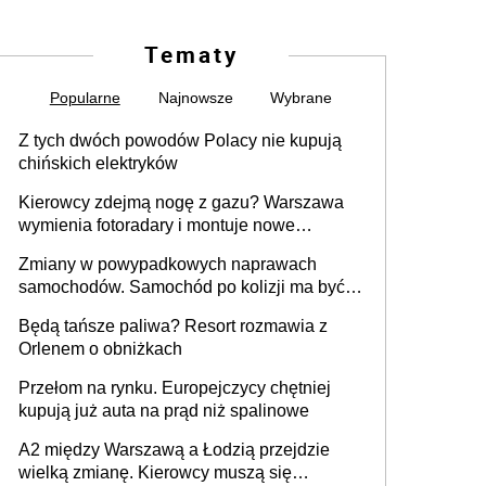
Tematy
Popularne
Najnowsze
Wybrane
Z tych dwóch powodów Polacy nie kupują
chińskich elektryków
Kierowcy zdejmą nogę z gazu? Warszawa
wymienia fotoradary i montuje nowe
urządzenia
Zmiany w powypadkowych naprawach
samochodów. Samochód po kolizji ma być
przywrócony do stanu zgodnego z
Będą tańsze paliwa? Resort rozmawia z
technologią producenta
Orlenem o obniżkach
Przełom na rynku. Europejczycy chętniej
kupują już auta na prąd niż spalinowe
A2 między Warszawą a Łodzią przejdzie
wielką zmianę. Kierowcy muszą się