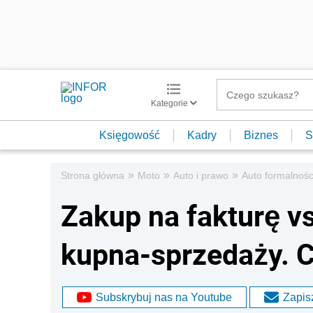
Kategorie
Księgowość
Kadry
Biznes
S
»
»
»
Strona główna
Moto
Auto i prawo
Auto formalnośc
Zakup na fakturę v
kupna-sprzedaży. 
Subskrybuj nas na Youtube
Zapisz