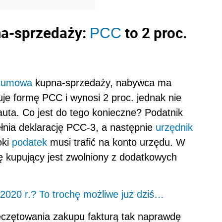
na-sprzedaży:
to 2 proc.
PCC
ę
umowa
kupna-sprzedaży, nabywca ma
uje formę PCC i wynosi 2 proc. jednak nie
 auta. Co jest do tego konieczne? Podatnik
łnia deklarację PCC-3, a następnie
urzędnik
oki
podatek
musi trafić na konto urzędu. W
 kupujący jest zwolniony z dodatkowych
020 r.? To trochę możliwe już dziś…
eczętowania zakupu fakturą tak naprawdę