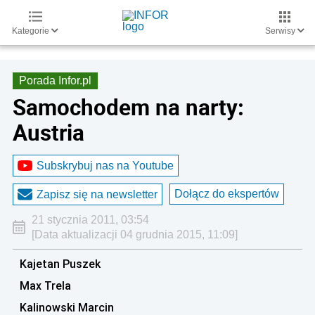
Kategorie
Serwisy
Porada Infor.pl
Samochodem na narty:
Austria
Subskrybuj nas na Youtube
Dołącz do ekspertów
Zapisz się na newsletter
21 stycznia 2011, 03:54
[Data aktualizacji 04 grudnia 2015, 11:09]
Kajetan Puszek
Max Trela
Kalinowski Marcin