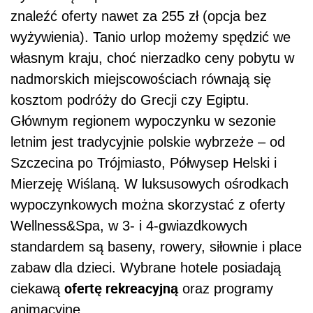
znaleźć oferty nawet za 255 zł (opcja bez
wyżywienia). Tanio urlop możemy spędzić we
własnym kraju, choć nierzadko ceny pobytu w
nadmorskich miejscowościach równają się
kosztom podróży do Grecji czy Egiptu.
Głównym regionem wypoczynku w sezonie
letnim jest tradycyjnie polskie wybrzeże – od
Szczecina po Trójmiasto, Półwysep Helski i
Mierzeję Wiślaną. W luksusowych ośrodkach
wypoczynkowych można skorzystać z oferty
Wellness&Spa, w 3- i 4-gwiazdkowych
standardem są baseny, rowery, siłownie i place
zabaw dla dzieci. Wybrane hotele posiadają
ofertę rekreacyjną
ciekawą
oraz programy
animacyjne.