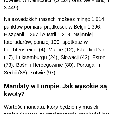
również w Niemczech (5 124) oraz we Francji (
3 449).
Na szwedzkich trasach możesz minąć 1 814
punktów pomiaru prędkości, w Belgii 1 396,
Hiszpanii 1 367 i Austrii 1 219. Najmniej
fotoradarów, poniżej 100, spotkasz w
Liechtensteinie (4), Malcie (12), Islandii i Danii
(17), Luksemburgu (24), Słowacji (42), Estonii
(73), Bośni i Hercegowinie (80), Portugalii i
Serbii (88), Łotwie (97).
Mandaty w Europie. Jak wysokie są
kwoty?
Wartość mandatu, który będziemy musieli