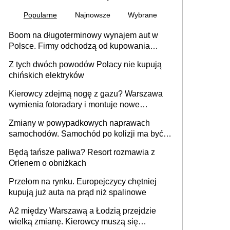
Popularne
Najnowsze
Wybrane
Boom na długoterminowy wynajem aut w
Polsce. Firmy odchodzą od kupowania
samochodów
Z tych dwóch powodów Polacy nie kupują
chińskich elektryków
Kierowcy zdejmą nogę z gazu? Warszawa
wymienia fotoradary i montuje nowe
urządzenia
Zmiany w powypadkowych naprawach
samochodów. Samochód po kolizji ma być
przywrócony do stanu zgodnego z
Będą tańsze paliwa? Resort rozmawia z
technologią producenta
Orlenem o obniżkach
Przełom na rynku. Europejczycy chętniej
kupują już auta na prąd niż spalinowe
A2 między Warszawą a Łodzią przejdzie
wielką zmianę. Kierowcy muszą się