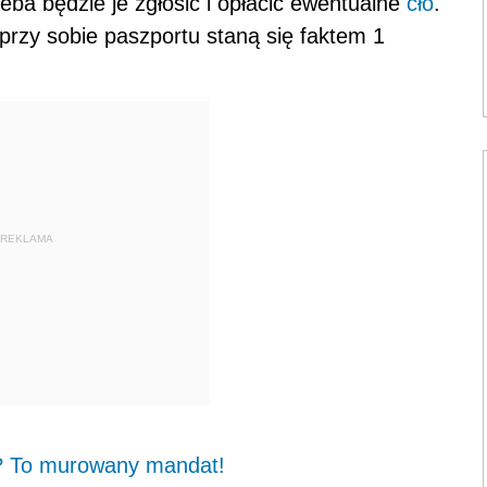
zeba będzie je zgłosić i opłacić ewentualne
cło
.
przy sobie paszportu staną się faktem 1
REKLAMA
? To murowany mandat!