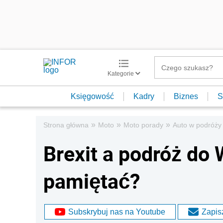
Kategorie
Księgowość
Kadry
Biznes
S
»
»
»
Strona główna
Moto
Moto porady
Auto w podróży
Brexit a podróż do 
pamiętać?
Subskrybuj nas na Youtube
Zapisz