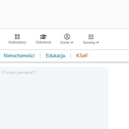
Kalkulatory
Szkolenia
Konto
Serwisy
Nieruchomości
Edukacja
KSeF
ii. O czym pamiętać?