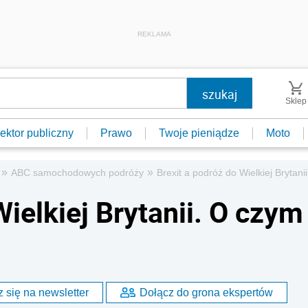
REKLAMA
Sklep
ektor publiczny
Prawo
Twoje pieniądze
Moto
»
»
ABC samochodowych podróży
Brexit a podróż do Wielkiej Brytan
Wielkiej Brytanii. O czym
 się na newsletter
Dołącz do grona ekspertów