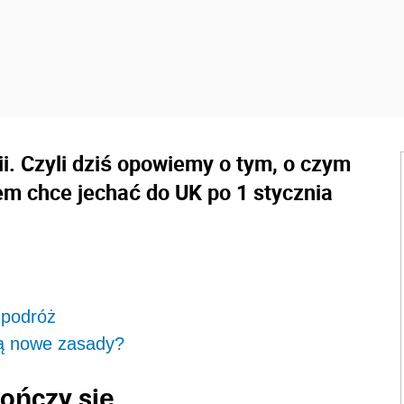
ii. Czyli dziś opowiemy o tym, o czym
em chce jechać do UK po 1 stycznia
.
 podróż
zą nowe zasady?
ończy się...