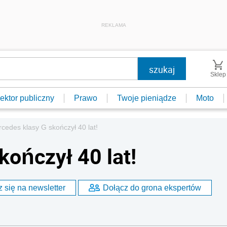
REKLAMA
Sklep
ektor publiczny
Prawo
Twoje pieniądze
Moto
cedes klasy G skończył 40 lat!
kończył 40 lat!
 się na newsletter
Dołącz do grona ekspertów