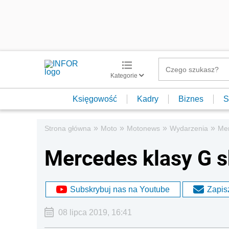
Kategorie
Księgowość
Kadry
Biznes
S
»
»
»
»
Strona główna
Moto
Motonews
Wydarzenia
Mer
Mercedes klasy G s
Subskrybuj nas na Youtube
Zapisz
08 lipca 2019, 16:41