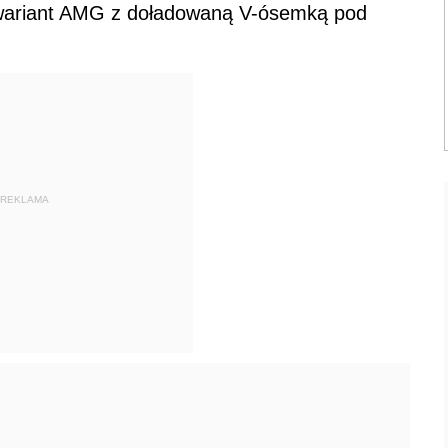
 wariant AMG z doładowaną V-ósemką pod
REKLAMA