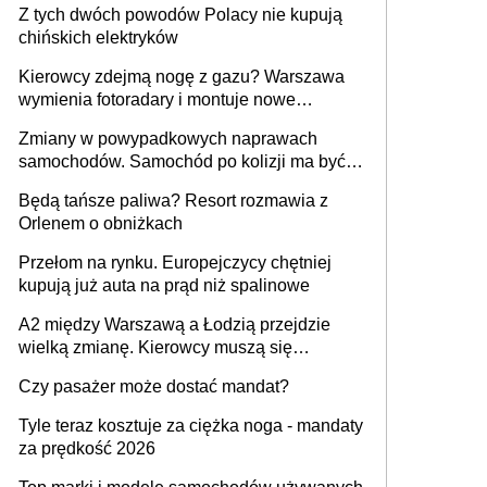
Z tych dwóch powodów Polacy nie kupują
chińskich elektryków
Kierowcy zdejmą nogę z gazu? Warszawa
wymienia fotoradary i montuje nowe
urządzenia
Zmiany w powypadkowych naprawach
samochodów. Samochód po kolizji ma być
przywrócony do stanu zgodnego z
Będą tańsze paliwa? Resort rozmawia z
technologią producenta
Orlenem o obniżkach
Przełom na rynku. Europejczycy chętniej
kupują już auta na prąd niż spalinowe
A2 między Warszawą a Łodzią przejdzie
wielką zmianę. Kierowcy muszą się
przygotować
Czy pasażer może dostać mandat?
Tyle teraz kosztuje za ciężka noga - mandaty
za prędkość 2026