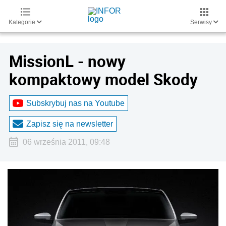
Kategorie
Serwisy
MissionL - nowy
kompaktowy model Skody
Subskrybuj nas na Youtube
Zapisz się na newsletter
06 września 2011, 09:48