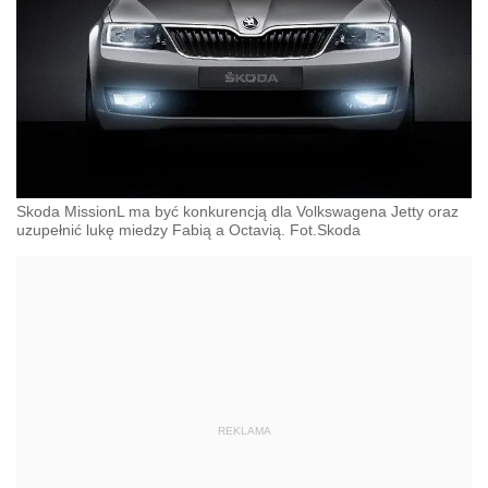
Skoda MissionL ma być konkurencją dla Volkswagena Jetty oraz
uzupełnić lukę miedzy Fabią a Octavią. Fot.Skoda