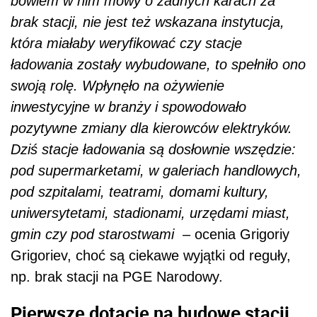
bowiem w nim mowy o żadnych karach za
brak stacji, nie jest też wskazana instytucja,
która miałaby weryfikować czy stacje
ładowania zostały wybudowane, to spełniło ono
swoją rolę. Wpłynęło na ożywienie
inwestycyjne w branży i spowodowało
pozytywne zmiany dla kierowców elektryków.
Dziś stacje ładowania są dosłownie wszędzie:
pod supermarketami, w galeriach handlowych,
pod szpitalami, teatrami, domami kultury,
uniwersytetami, stadionami, urzędami miast,
gmin czy pod starostwami
– ocenia Grigoriy
Grigoriev, choć są ciekawe wyjątki od reguły,
np. brak stacji na PGE Narodowy.
Pierwsze dotacje na budowę stacji