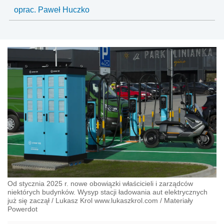
oprac. Paweł Huczko
Od stycznia 2025 r. nowe obowiązki właścicieli i zarządców
niektórych budynków. Wysyp stacji ładowania aut elektrycznych
już się zaczął
/
Lukasz Krol www.lukaszkrol.com
/
Materiały
Powerdot