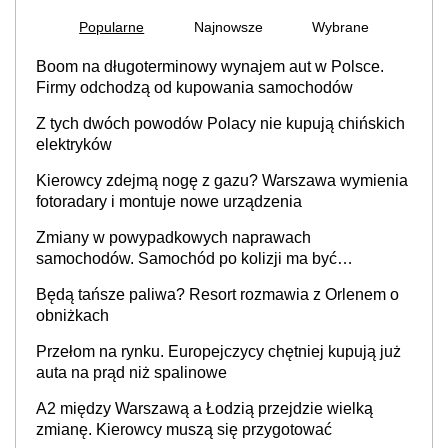
Popularne
Najnowsze
Wybrane
Boom na długoterminowy wynajem aut w Polsce.
Firmy odchodzą od kupowania samochodów
Z tych dwóch powodów Polacy nie kupują chińskich
elektryków
Kierowcy zdejmą nogę z gazu? Warszawa wymienia
fotoradary i montuje nowe urządzenia
Zmiany w powypadkowych naprawach
samochodów. Samochód po kolizji ma być
przywrócony do stanu zgodnego z technologią
Będą tańsze paliwa? Resort rozmawia z Orlenem o
producenta
obniżkach
Przełom na rynku. Europejczycy chętniej kupują już
auta na prąd niż spalinowe
A2 między Warszawą a Łodzią przejdzie wielką
zmianę. Kierowcy muszą się przygotować