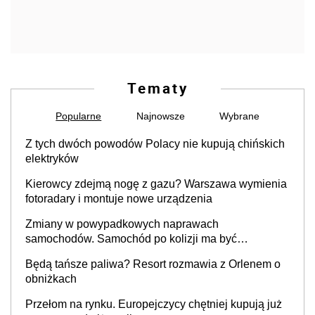
Tematy
Popularne
Najnowsze
Wybrane
Z tych dwóch powodów Polacy nie kupują chińskich
elektryków
Kierowcy zdejmą nogę z gazu? Warszawa wymienia
fotoradary i montuje nowe urządzenia
Zmiany w powypadkowych naprawach
samochodów. Samochód po kolizji ma być
przywrócony do stanu zgodnego z technologią
Będą tańsze paliwa? Resort rozmawia z Orlenem o
producenta
obniżkach
Przełom na rynku. Europejczycy chętniej kupują już