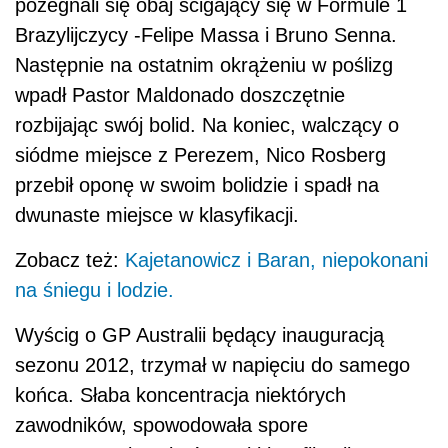
pożegnali się obaj ścigający się w Formule 1
Brazylijczycy -Felipe Massa i Bruno Senna.
Następnie na ostatnim okrążeniu w poślizg
wpadł Pastor Maldonado doszczętnie
rozbijając swój bolid. Na koniec, walczący o
siódme miejsce z Perezem, Nico Rosberg
przebił oponę w swoim bolidzie i spadł na
dwunaste miejsce w klasyfikacji.
Zobacz też:
Kajetanowicz i Baran, niepokonani
na śniegu i lodzie.
Wyścig o GP Australii będący inauguracją
sezonu 2012, trzymał w napięciu do samego
końca. Słaba koncentracja niektórych
zawodników, spowodowała spore