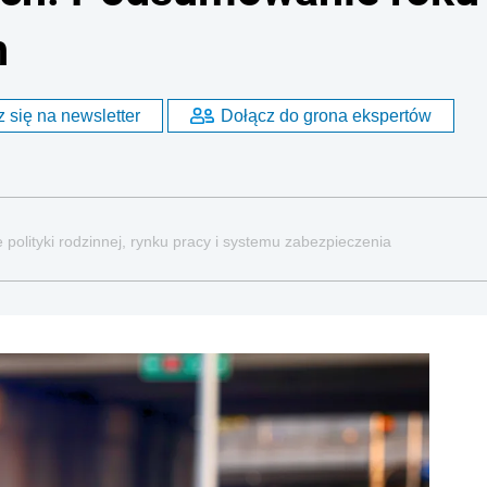
h
 się na newsletter
Dołącz do grona ekspertów
 polityki rodzinnej, rynku pracy i systemu zabezpieczenia