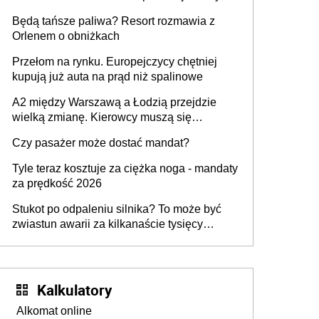
przywrócony do stanu zgodnego z
Będą tańsze paliwa? Resort rozmawia z
technologią producenta
Orlenem o obniżkach
Przełom na rynku. Europejczycy chętniej
kupują już auta na prąd niż spalinowe
A2 między Warszawą a Łodzią przejdzie
wielką zmianę. Kierowcy muszą się
przygotować
Czy pasażer może dostać mandat?
Tyle teraz kosztuje za ciężka noga - mandaty
za prędkość 2026
Stukot po odpaleniu silnika? To może być
zwiastun awarii za kilkanaście tysięcy
złotych
Kalkulatory
Alkomat online