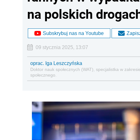
na polskich drogac
Subskrybuj nas na Youtube
Zapisz
09 stycznia 2025, 13:07
oprac. Iga Leszczyńska
Doktor nauk społecznych (WAT), specjalistka w zakresie
społecznego.