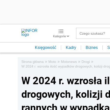
Kategorie
Księgowość
Kadry
Biznes
S
»
»
»
»
Strona główna
Moto
Motonews
Drogi
W 2024 r. wzrosła ilość wypadków drogowych, kolizji d
W 2024 r. wzrosła 
drogowych, kolizji
rannych w wypadka