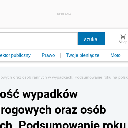
REKLAMA
Sklep
ektor publiczny
Prawo
Twoje pieniądze
Moto
rogowych oraz osób rannych w wypadkach. Podsumowanie roku na polsk
ilość wypadków
 drogowych oraz osób
ch. Podsumowanie roku