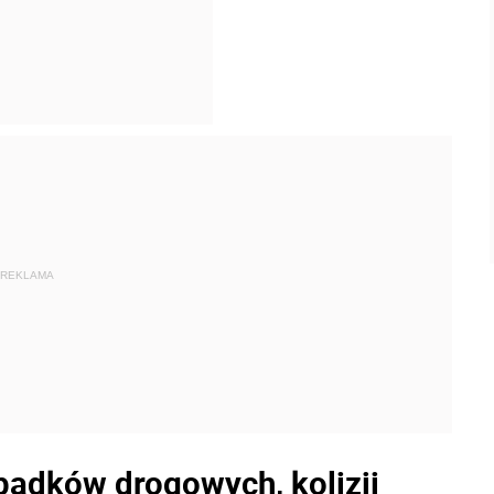
REKLAMA
padków drogowych, kolizji